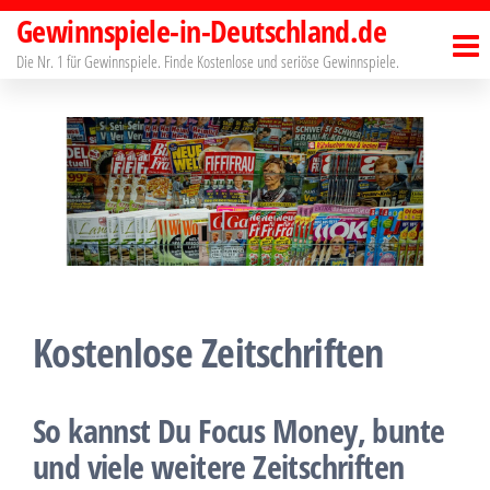
Zum
Gewinnspiele-in-Deutschland.de
Inhalt
Die Nr. 1 für Gewinnspiele. Finde Kostenlose und seriöse Gewinnspiele.
springen
Kostenlose Zeitschriften
So kannst Du Focus Money, bunte
und viele weitere Zeitschriften