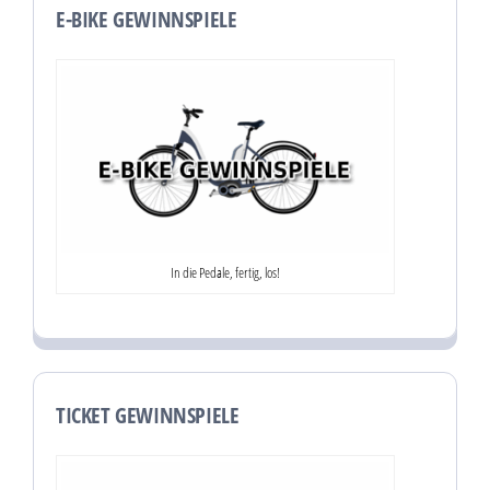
E-BIKE GEWINNSPIELE
In die Pedale, fertig, los!
TICKET GEWINNSPIELE