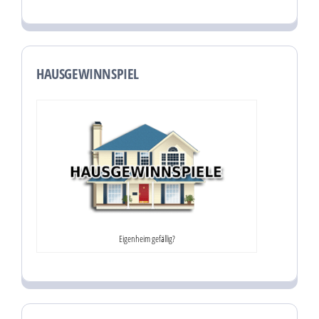
HAUSGEWINNSPIEL
Eigenheim gefällig?