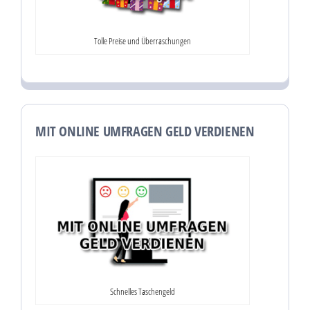
Tolle Preise und Überraschungen
MIT ONLINE UMFRAGEN GELD VERDIENEN
Schnelles Taschengeld