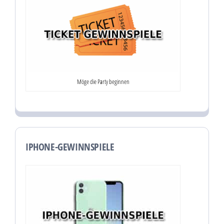
Möge die Party beginnen
IPHONE-GEWINNSPIELE