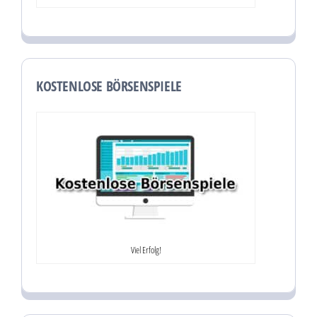
KOSTENLOSE BÖRSENSPIELE
Viel Erfolg!