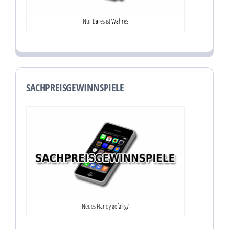
Nur Bares ist Wahres
SACHPREISGEWINNSPIELE
Neues Handy gefällig?