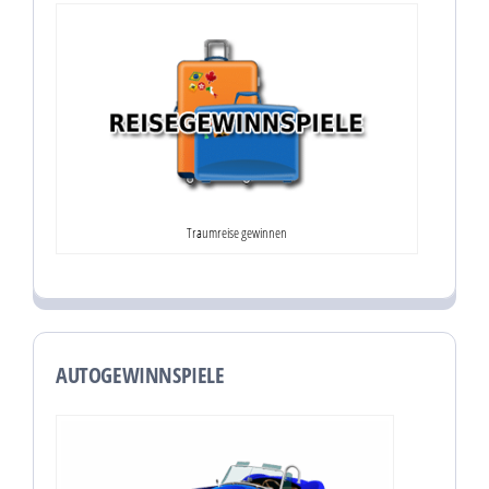
Traumreise gewinnen
AUTOGEWINNSPIELE