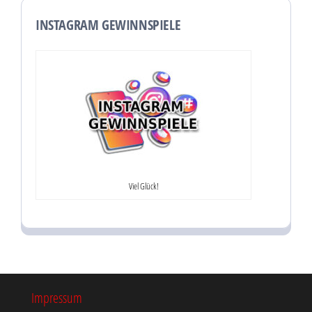
INSTAGRAM GEWINNSPIELE
Viel Glück!
Impressum