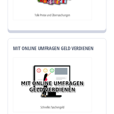
Tolle Preise und Überraschungen
MIT ONLINE UMFRAGEN GELD VERDIENEN
Schnelles Taschengeld