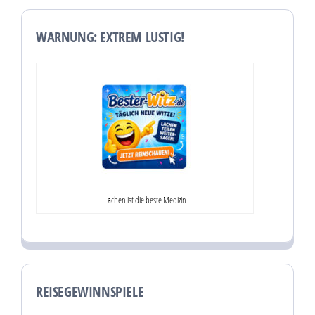
WARNUNG: EXTREM LUSTIG!
Lachen ist die beste Medizin
REISEGEWINNSPIELE