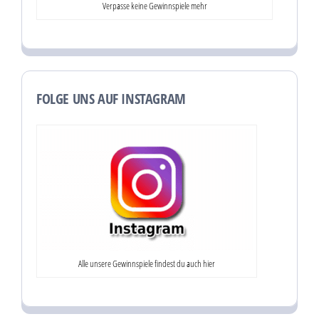
Verpasse keine Gewinnspiele mehr
FOLGE UNS AUF INSTAGRAM
Alle unsere Gewinnspiele findest du auch hier