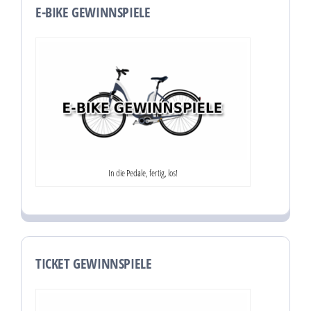
E-BIKE GEWINNSPIELE
In die Pedale, fertig, los!
TICKET GEWINNSPIELE