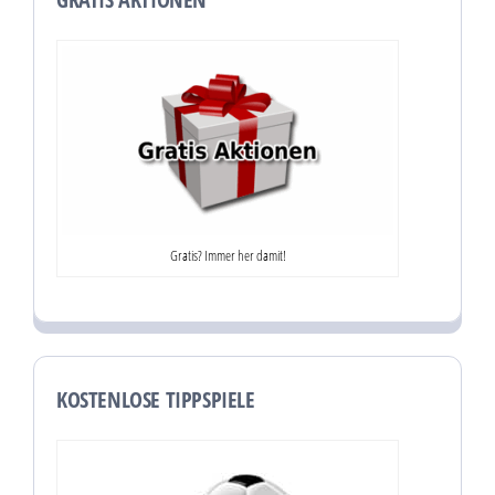
Gratis? Immer her damit!
KOSTENLOSE TIPPSPIELE