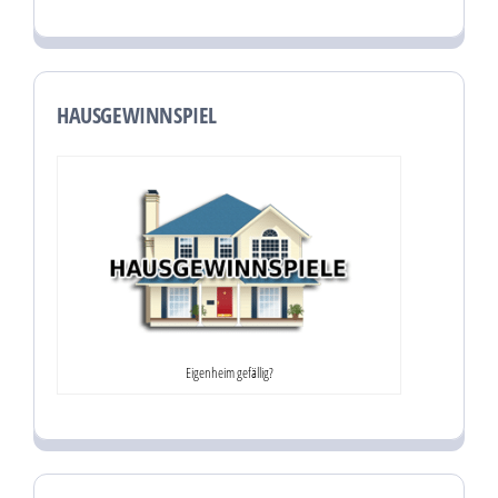
HAUSGEWINNSPIEL
Eigenheim gefällig?