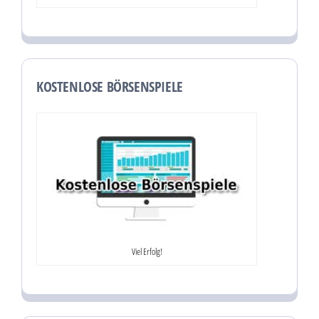
KOSTENLOSE BÖRSENSPIELE
Viel Erfolg!