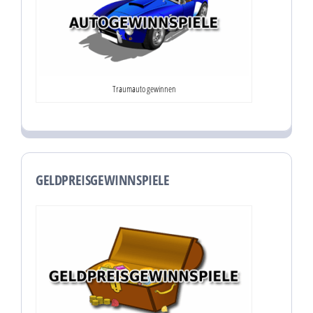
Traumauto gewinnen
GELDPREISGEWINNSPIELE