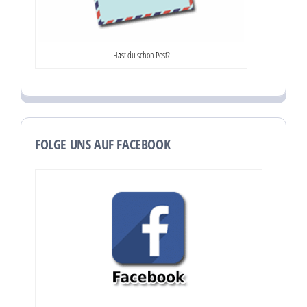
Hast du schon Post?
FOLGE UNS AUF FACEBOOK