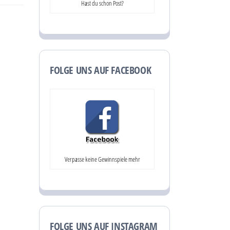
Hast du schon Post?
FOLGE UNS AUF FACEBOOK
Verpasse keine Gewinnspiele mehr
FOLGE UNS AUF INSTAGRAM