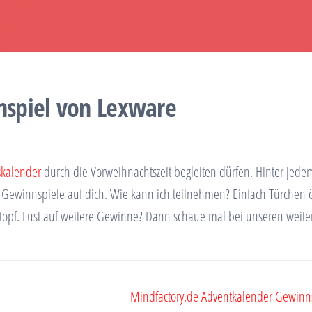
spiel von Lexware
skalender
durch die Vorweihnachtszeit begleiten dürfen. Hinter jede
 Gewinnspiele auf dich. Wie kann ich teilnehmen? Einfach Türchen 
topf. Lust auf weitere Gewinne? Dann schaue mal bei unseren weite
Mindfactory.de Adventkalender Gewinn