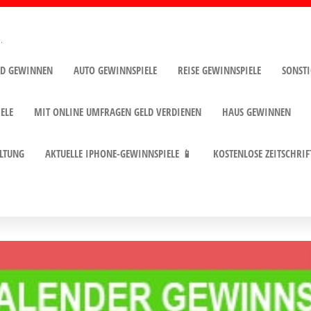
.
LD GEWINNEN
AUTO GEWINNSPIELE
REISE GEWINNSPIELE
SONSTI
ELE
MIT ONLINE UMFRAGEN GELD VERDIENEN
HAUS GEWINNEN
ALTUNG
AKTUELLE IPHONE-GEWINNSPIELE 📱
KOSTENLOSE ZEITSCHRIF