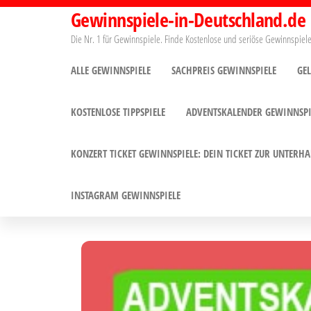
Zum
Gewinnspiele-in-Deutschland.de
Inhalt
Die Nr. 1 für Gewinnspiele. Finde Kostenlose und seriöse Gewinnspiele
springen
ALLE GEWINNSPIELE
SACHPREIS GEWINNSPIELE
GE
KOSTENLOSE TIPPSPIELE
ADVENTSKALENDER GEWINNSPI
KONZERT TICKET GEWINNSPIELE: DEIN TICKET ZUR UNTERH
INSTAGRAM GEWINNSPIELE