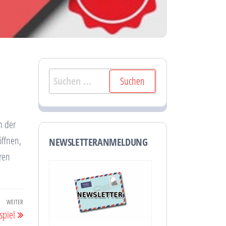
Suchen
nach:
m der
öffnen,
NEWSLETTERANMELDUNG
ren
WEITER
Nächster
spiel
Beitrag