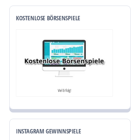
KOSTENLOSE BÖRSENSPIELE
Viel Erfolg!
INSTAGRAM GEWINNSPIELE