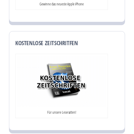
Gewinne das neueste Apple iPhone
KOSTENLOSE ZEITSCHRITFEN
Für unsere Leseratten!