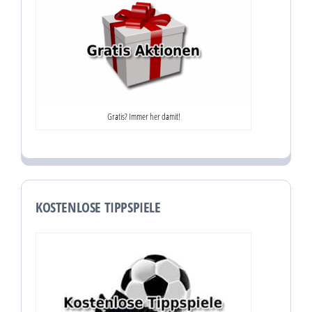
Gratis? Immer her damit!
KOSTENLOSE TIPPSPIELE