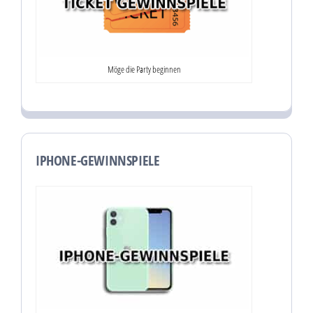
Möge die Party beginnen
IPHONE-GEWINNSPIELE