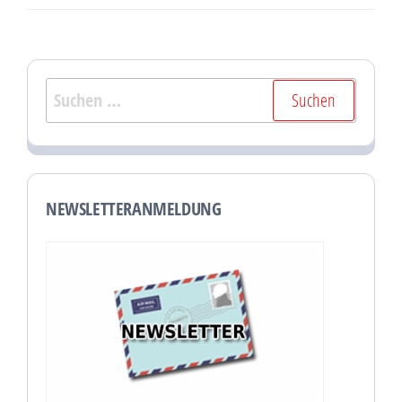
Suchen
nach:
NEWSLETTERANMELDUNG