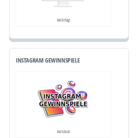
Viel Erfolg!
INSTAGRAM GEWINNSPIELE
Viel Glück!