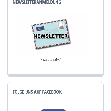
NEWSLETTERANMELDUNG
Hast du schon Post?
FOLGE UNS AUF FACEBOOK