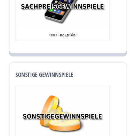
Neues Handy gefällig?
SONSTIGE GEWINNSPIELE