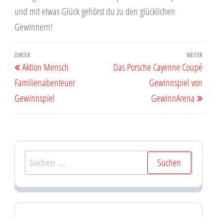
und mit etwas Glück gehörst du zu den glücklichen
Gewinnern!
Beitragsnavigation
Vorheriger
ZURÜCK
WEITER
Näch
Aktion Mensch
Das Porsche Cayenne Coupé
Beitrag
Beit
Familienabenteuer
Gewinnspiel von
Gewinnspiel
GewinnArena
Suchen
nach: