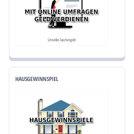
Schnelles Taschengeld
HAUSGEWINNSPIEL