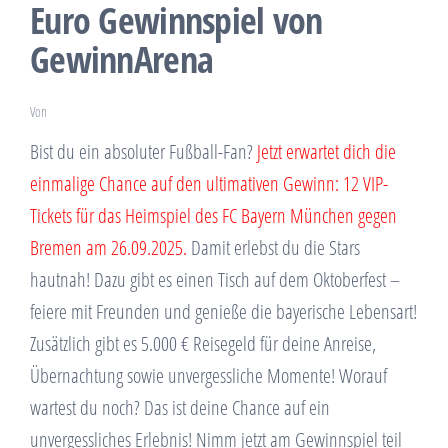
Euro Gewinnspiel von
GewinnArena
Von
Bist du ein absoluter Fußball-Fan?
Jetzt erwartet dich die
einmalige Chance auf den ultimativen Gewinn: 12 VIP-
Tickets für das Heimspiel des FC Bayern München gegen
Bremen am 26.09.2025.
Damit erlebst du die Stars
hautnah! Dazu gibt es einen Tisch auf dem Oktoberfest –
feiere mit Freunden und genieße die bayerische Lebensart!
Zusätzlich gibt es 5.000 € Reisegeld für deine Anreise,
Übernachtung sowie unvergessliche Momente! Worauf
wartest du noch? Das ist deine Chance auf ein
unvergessliches Erlebnis! Nimm jetzt am Gewinnspiel teil