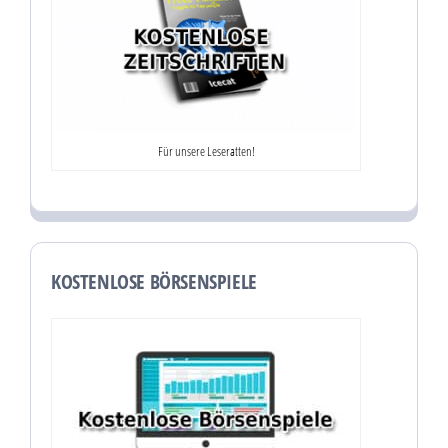
Für unsere Leseratten!
KOSTENLOSE BÖRSENSPIELE