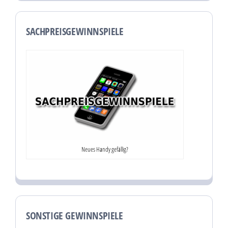
SACHPREISGEWINNSPIELE
Neues Handy gefällig?
SONSTIGE GEWINNSPIELE