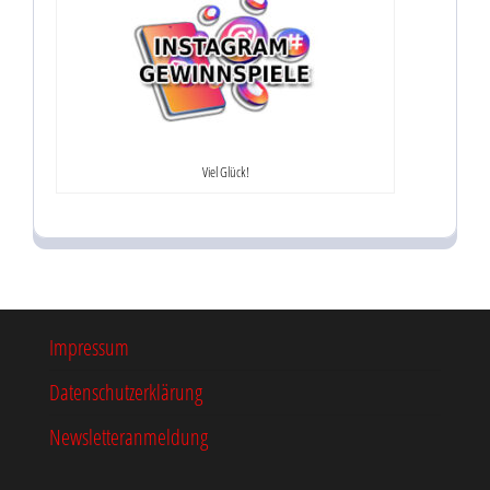
Viel Glück!
Impressum
Datenschutzerklärung
Newsletteranmeldung