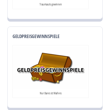
Traumauto gewinnen
GELDPREISGEWINNSPIELE
Nur Bares ist Wahres