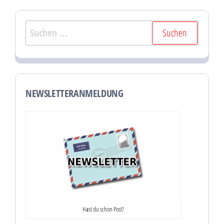
Suchen
nach:
NEWSLETTERANMELDUNG
Hast du schon Post?