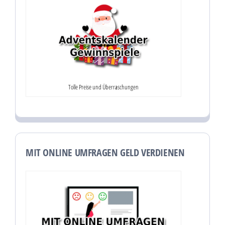
Tolle Preise und Überraschungen
MIT ONLINE UMFRAGEN GELD VERDIENEN