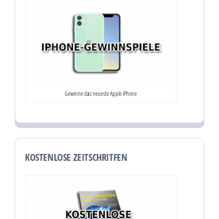
Gewinne das neueste Apple iPhone
KOSTENLOSE ZEITSCHRITFEN