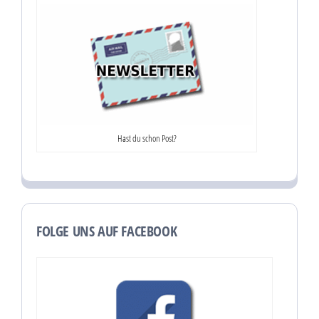
Hast du schon Post?
FOLGE UNS AUF FACEBOOK