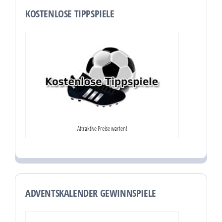
KOSTENLOSE TIPPSPIELE
Attraktive Preise warten!
ADVENTSKALENDER GEWINNSPIELE