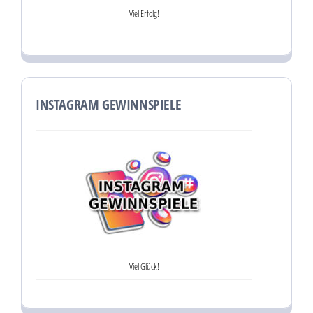
Viel Erfolg!
INSTAGRAM GEWINNSPIELE
Viel Glück!