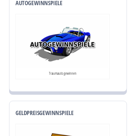
AUTOGEWINNSPIELE
Traumauto gewinnen
GELDPREISGEWINNSPIELE