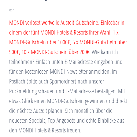
Von
MONDI verloset wertvolle Auszeit-Gutscheine. Einlösbar in
einem der fünf MONDI Hotels & Resorts Ihrer Wahl. 1 x
MONDI-Gutschein über 1000€, 5 x MONDI-Gutschein über
500€, 10 x MONDI-Gutschein über 200€.
Wie kann ich
teilnehmen? Einfach unten E-Mailadresse eingeben und
für den kostenlosen MONDI-Newsletter anmelden. Im
Postfach (bitte auch Spamordner) nach unserer
Rückmeldung schauen und E-Mailadresse bestätigen. Mit
etwas Glück einen MONDI-Gutschein gewinnen und direkt
die nächste Auszeit planen. Sich monatlich über die
neuesten Specials, Top-Angebote und echte Einblicke aus
den MONDI Hotels & Resorts freuen.