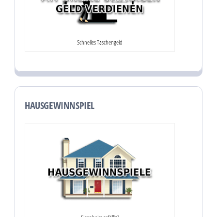
Schnelles Taschengeld
HAUSGEWINNSPIEL