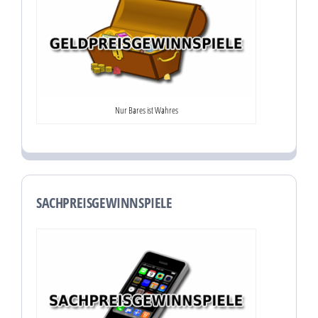
Nur Bares ist Wahres
SACHPREISGEWINNSPIELE