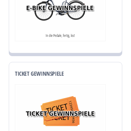
In die Pedale, fertig, los!
TICKET GEWINNSPIELE