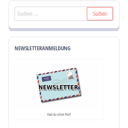
Suchen
nach:
NEWSLETTERANMELDUNG
Hast du schon Post?