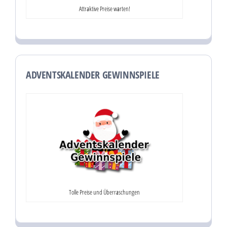
Attraktive Preise warten!
ADVENTSKALENDER GEWINNSPIELE
Tolle Preise und Überraschungen