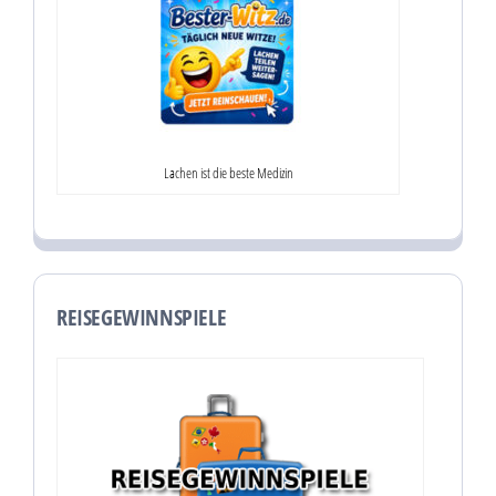
Lachen ist die beste Medizin
REISEGEWINNSPIELE