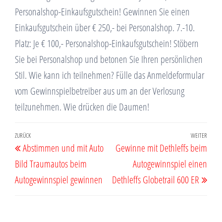
Personalshop-Einkaufsgutschein! Gewinnen Sie einen
Einkaufsgutschein über € 250,- bei Personalshop. 7.-10.
Platz: Je € 100,- Personalshop-Einkaufsgutschein! Stöbern
Sie bei Personalshop und betonen Sie Ihren persönlichen
Stil. Wie kann ich teilnehmen? Fülle das Anmeldeformular
vom Gewinnspielbetreiber aus um an der Verlosung
teilzunehmen. Wie drücken die Daumen!
Beitragsnavigation
Vorheriger
ZURÜCK
WEITER
Näch
Abstimmen und mit Auto
Gewinne mit Dethleffs beim
Beitrag
Beit
Bild Traumautos beim
Autogewinnspiel einen
Autogewinnspiel gewinnen
Dethleffs Globetrail 600 ER