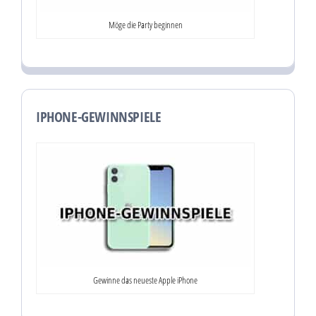
Möge die Party beginnen
IPHONE-GEWINNSPIELE
Gewinne das neueste Apple iPhone