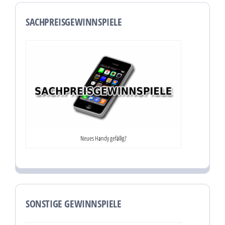
SACHPREISGEWINNSPIELE
Neues Handy gefällig?
SONSTIGE GEWINNSPIELE