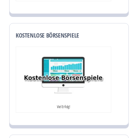
KOSTENLOSE BÖRSENSPIELE
Viel Erfolg!