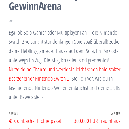
GewinnArena
Von
Egal ob Solo-Gamer oder Multiplayer-Fan – die Nintendo
Switch 2 verspricht stundenlangen Spielspaß überall! Zocke
deine Lieblingsgames zu Hause auf dem Sofa, im Park oder
unterwegs im Zug. Die Möglichkeiten sind grenzenlos!
Nutze deine Chance und werde vielleicht schon bald stolzer
Besitzer einer Nintendo Switch 2!
Stell dir vor, wie du in
faszinierende Nintendo-Welten eintauchst und deine Skills
unter Beweis stellst.
Beitragsnavigation
Vorheriger
ZURÜCK
WEITER
Näch
Krombacher Probierpaket
300.000 EUR Traumhaus
Beitrag
Beit