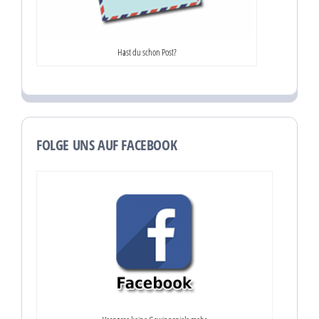
Hast du schon Post?
FOLGE UNS AUF FACEBOOK