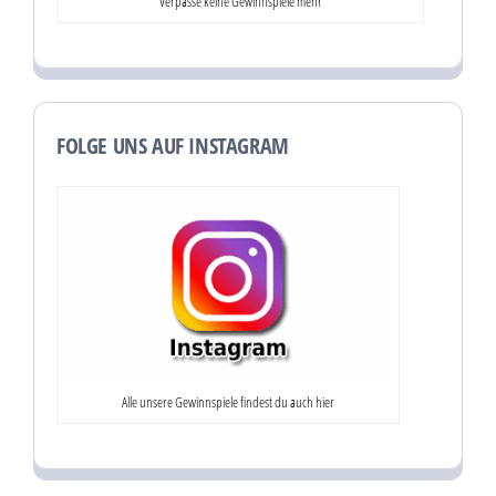
Verpasse keine Gewinnspiele mehr
FOLGE UNS AUF INSTAGRAM
Alle unsere Gewinnspiele findest du auch hier