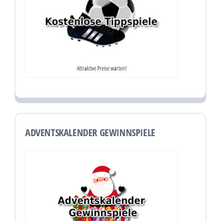
Attraktive Preise warten!
ADVENTSKALENDER GEWINNSPIELE