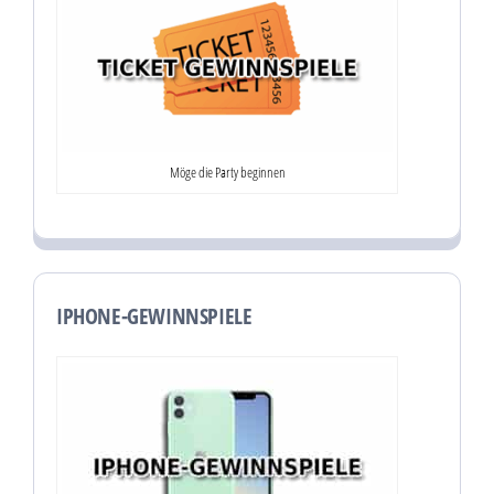
Möge die Party beginnen
IPHONE-GEWINNSPIELE