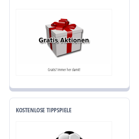
Gratis? Immer her damit!
KOSTENLOSE TIPPSPIELE