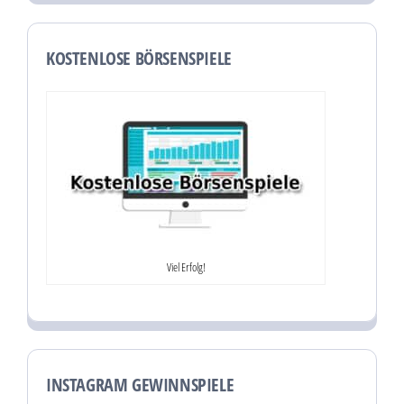
KOSTENLOSE BÖRSENSPIELE
Viel Erfolg!
INSTAGRAM GEWINNSPIELE