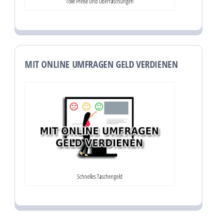
Tolle Preise und Überraschungen
MIT ONLINE UMFRAGEN GELD VERDIENEN
Schnelles Taschengeld