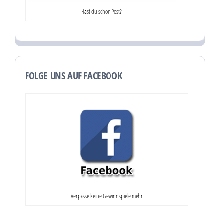
Hast du schon Post?
FOLGE UNS AUF FACEBOOK
Verpasse keine Gewinnspiele mehr