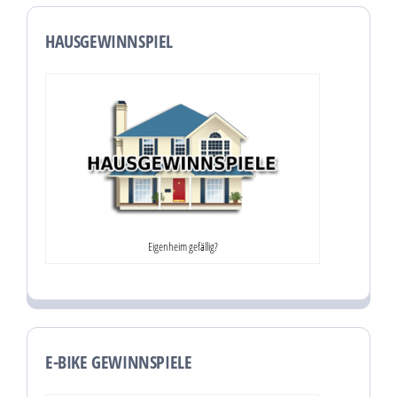
HAUSGEWINNSPIEL
Eigenheim gefällig?
E-BIKE GEWINNSPIELE