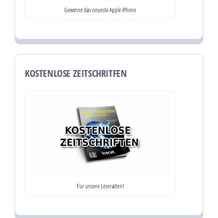
Gewinne das neueste Apple iPhone
KOSTENLOSE ZEITSCHRITFEN
Für unsere Leseratten!