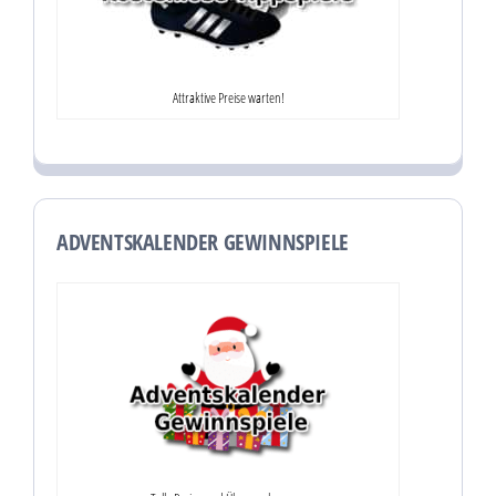
Attraktive Preise warten!
ADVENTSKALENDER GEWINNSPIELE