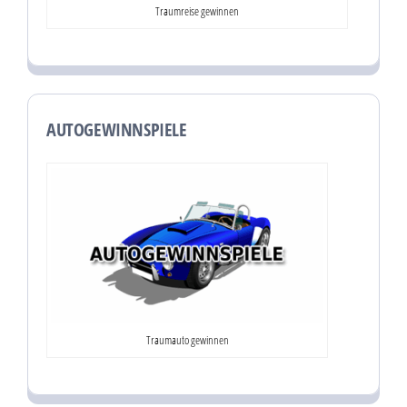
Traumreise gewinnen
AUTOGEWINNSPIELE
Traumauto gewinnen