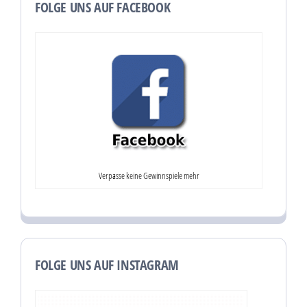
FOLGE UNS AUF FACEBOOK
Verpasse keine Gewinnspiele mehr
FOLGE UNS AUF INSTAGRAM