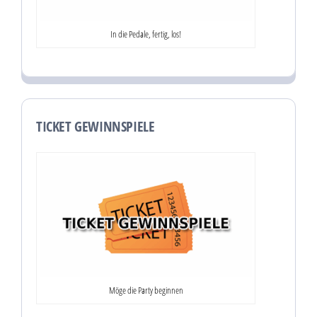
In die Pedale, fertig, los!
TICKET GEWINNSPIELE
Möge die Party beginnen