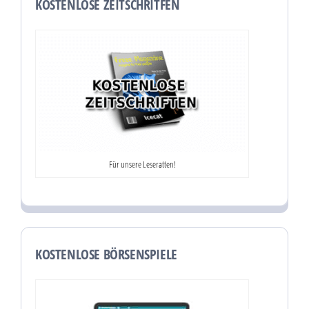
KOSTENLOSE ZEITSCHRITFEN
Für unsere Leseratten!
KOSTENLOSE BÖRSENSPIELE