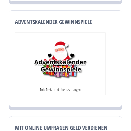
ADVENTSKALENDER GEWINNSPIELE
Tolle Preise und Überraschungen
MIT ONLINE UMFRAGEN GELD VERDIENEN