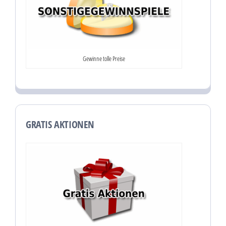
Gewinne tolle Preise
GRATIS AKTIONEN