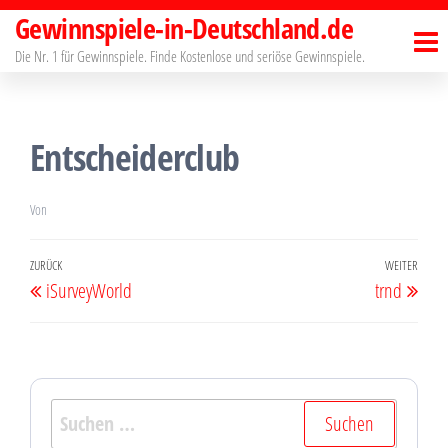
Zum
Gewinnspiele-in-Deutschland.de
Inhalt
Die Nr. 1 für Gewinnspiele. Finde Kostenlose und seriöse Gewinnspiele.
springen
Entscheiderclub
Von
Beitragsnavigation
Vorheriger
ZURÜCK
WEITER
Näch
iSurveyWorld
trnd
Beitrag
Beit
Suchen
nach: