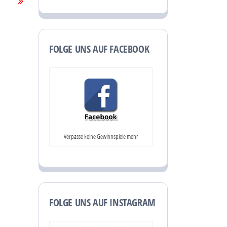
FOLGE UNS AUF FACEBOOK
Verpasse keine Gewinnspiele mehr
FOLGE UNS AUF INSTAGRAM