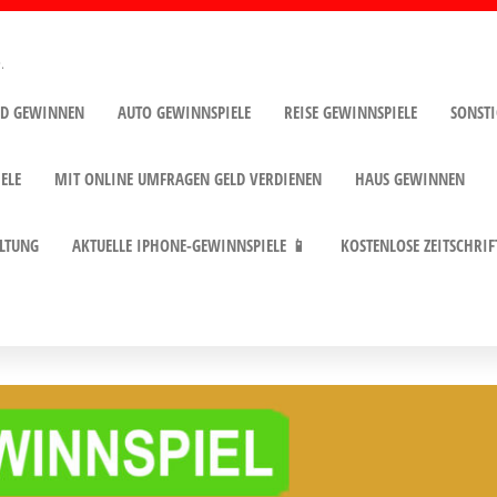
.
LD GEWINNEN
AUTO GEWINNSPIELE
REISE GEWINNSPIELE
SONSTI
ELE
MIT ONLINE UMFRAGEN GELD VERDIENEN
HAUS GEWINNEN
ALTUNG
AKTUELLE IPHONE-GEWINNSPIELE 📱
KOSTENLOSE ZEITSCHRIF