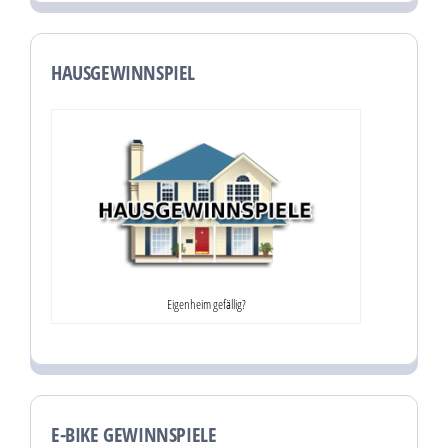
HAUSGEWINNSPIEL
Eigenheim gefällig?
E-BIKE GEWINNSPIELE