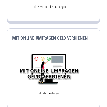
Tolle Preise und Überraschungen
MIT ONLINE UMFRAGEN GELD VERDIENEN
Schnelles Taschengeld