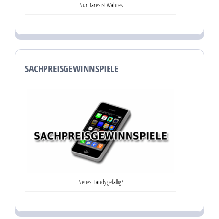
Nur Bares ist Wahres
SACHPREISGEWINNSPIELE
Neues Handy gefällig?