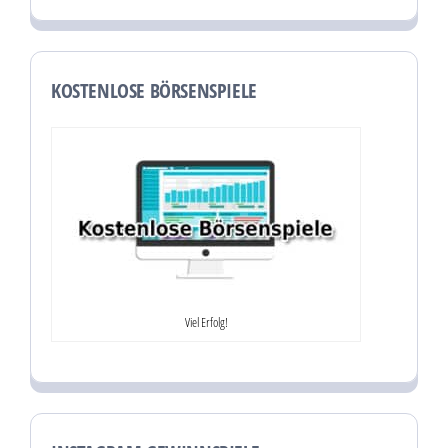
KOSTENLOSE BÖRSENSPIELE
Viel Erfolg!