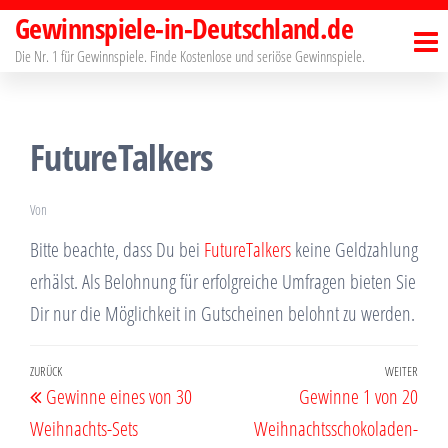
Zum
Gewinnspiele-in-Deutschland.de
Inhalt
Die Nr. 1 für Gewinnspiele. Finde Kostenlose und seriöse Gewinnspiele.
springen
FutureTalkers
Von
Bitte beachte, dass Du bei
FutureTalkers
keine Geldzahlung
erhälst. Als Belohnung für erfolgreiche Umfragen bieten Sie
Dir nur die Möglichkeit in Gutscheinen belohnt zu werden.
Beitragsnavigation
Vorheriger
ZURÜCK
WEITER
Näch
Gewinne eines von 30
Gewinne 1 von 20
Beitrag
Beit
Weihnachts-Sets
Weihnachtsschokoladen-