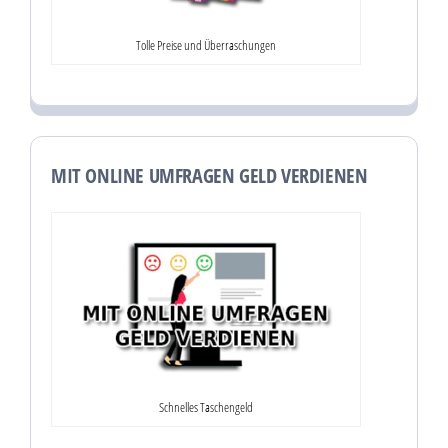
Tolle Preise und Überraschungen
MIT ONLINE UMFRAGEN GELD VERDIENEN
Schnelles Taschengeld