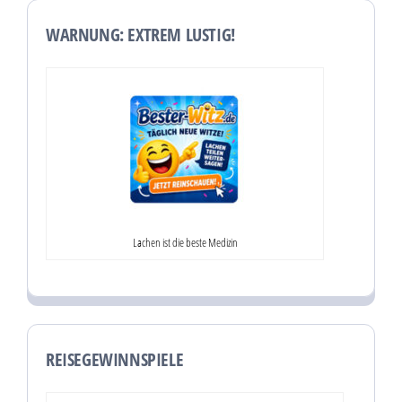
WARNUNG: EXTREM LUSTIG!
Lachen ist die beste Medizin
REISEGEWINNSPIELE