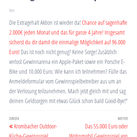
Von
Die Extragehalt Aktion ist wieder da!
Chance auf sagenhafte
2.000€ jeden Monat und das für ganze 4 Jahre! Insgesamt
sicherst du dir damit die einmalige Möglichkeit auf 96.000
Euro!
Das ist noch nicht genug? Keine Sorge! Zusätzlich
verlost Gewinnarena ein Apple-Paket sowie ein Porsche E-
Bike und 10.000 Euro. Wie kann ich teilnehmen? Fülle das
Anmeldeformular vom Gewinnspielbetreiber aus um an
der Verlosung teilzunehmen. Mach jetzt gleich mit und sag
deinen Geldsorgen mit etwas Glück schon bald Good-Bye!“
Beitragsnavigation
Vorheriger
ZURÜCK
WEITER
Näch
Krombacher Outdoor-
Das 55.000 Euro oder
Beitrag
Beit
Küche-Gewinnspiel
Wohnmobil Gewinnspiel von