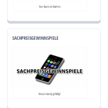
Nur Bares ist Wahres
SACHPREISGEWINNSPIELE
Neues Handy gefällig?