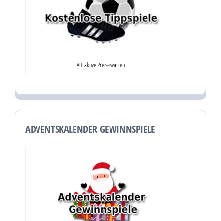
Attraktive Preise warten!
ADVENTSKALENDER GEWINNSPIELE