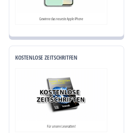
Gewinne das neueste Apple iPhone
KOSTENLOSE ZEITSCHRITFEN
Für unsere Leseratten!