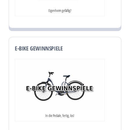
Eigenheim gefällig?
E-BIKE GEWINNSPIELE
In die Pedale, fertig, los!