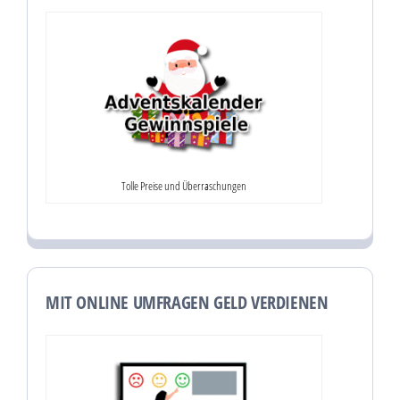
Tolle Preise und Überraschungen
MIT ONLINE UMFRAGEN GELD VERDIENEN