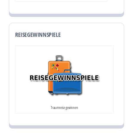
REISEGEWINNSPIELE
Traumreise gewinnen