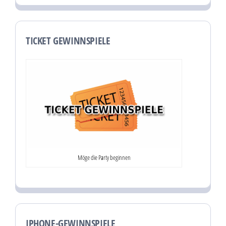
TICKET GEWINNSPIELE
Möge die Party beginnen
IPHONE-GEWINNSPIELE