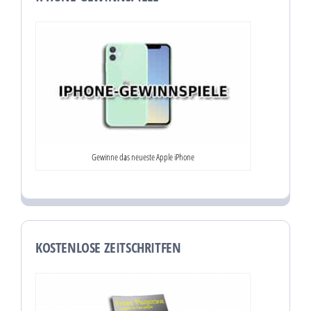
Gewinne das neueste Apple iPhone
KOSTENLOSE ZEITSCHRITFEN