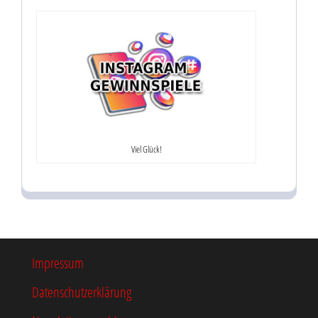
Viel Glück!
Impressum
Datenschutzerklärung