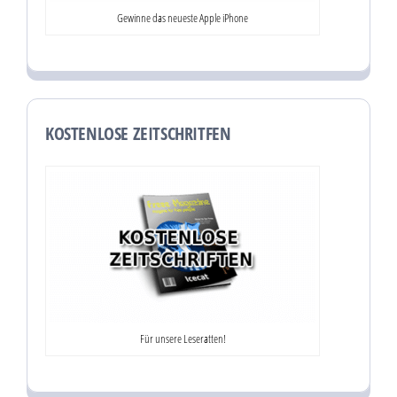
Gewinne das neueste Apple iPhone
KOSTENLOSE ZEITSCHRITFEN
Für unsere Leseratten!