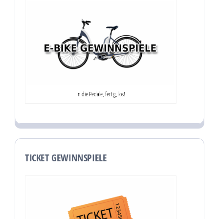
In die Pedale, fertig, los!
TICKET GEWINNSPIELE