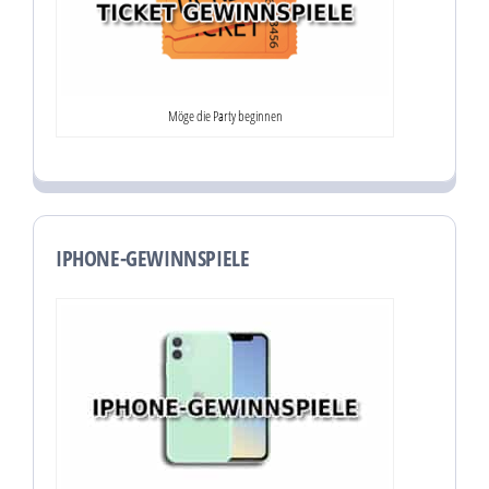
Möge die Party beginnen
IPHONE-GEWINNSPIELE