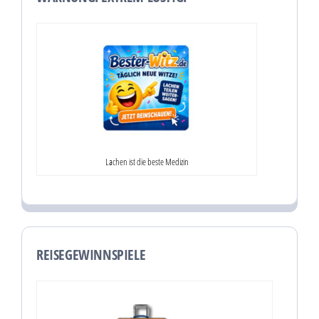
Lachen ist die beste Medizin
REISEGEWINNSPIELE