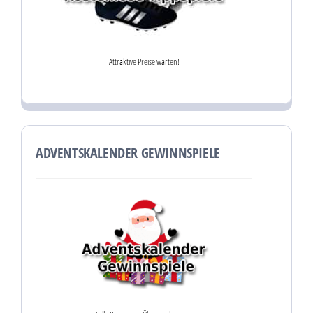
Attraktive Preise warten!
ADVENTSKALENDER GEWINNSPIELE