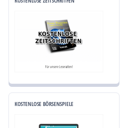
KOSTENLOSE ZEITSCHRITFEN
Für unsere Leseratten!
KOSTENLOSE BÖRSENSPIELE