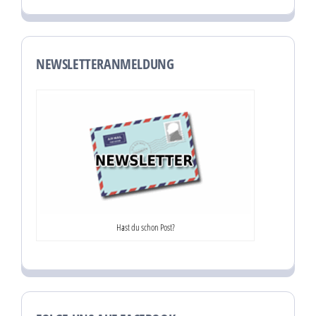
NEWSLETTERANMELDUNG
Hast du schon Post?