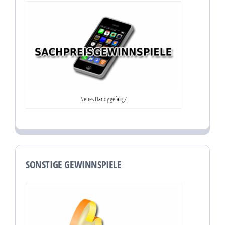
Neues Handy gefällig?
SONSTIGE GEWINNSPIELE