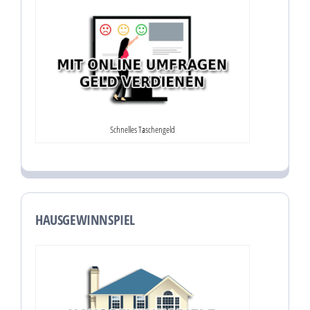
Schnelles Taschengeld
HAUSGEWINNSPIEL