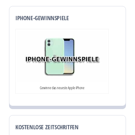
IPHONE-GEWINNSPIELE
Gewinne das neueste Apple iPhone
KOSTENLOSE ZEITSCHRITFEN