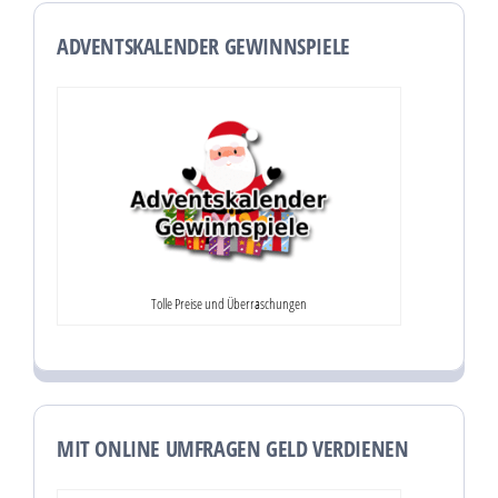
ADVENTSKALENDER GEWINNSPIELE
Tolle Preise und Überraschungen
MIT ONLINE UMFRAGEN GELD VERDIENEN