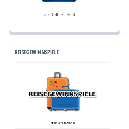
Lachen ist die beste Medizin
REISEGEWINNSPIELE
Traumreise gewinnen