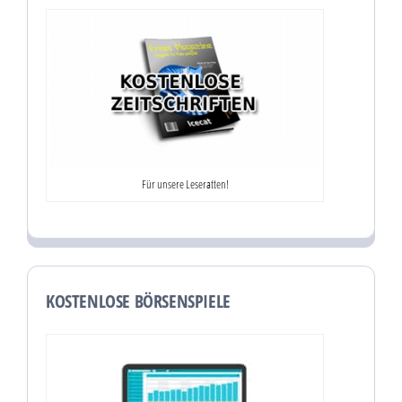
Für unsere Leseratten!
KOSTENLOSE BÖRSENSPIELE