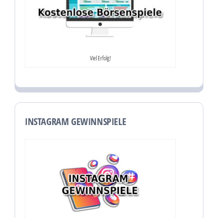
Viel Erfolg!
INSTAGRAM GEWINNSPIELE