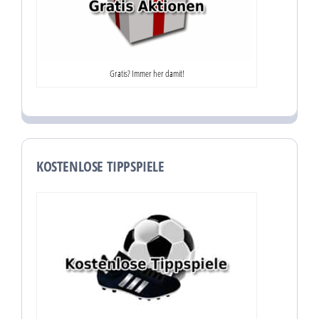
Gratis? Immer her damit!
KOSTENLOSE TIPPSPIELE