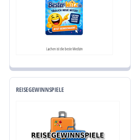
Lachen ist die beste Medizin
REISEGEWINNSPIELE