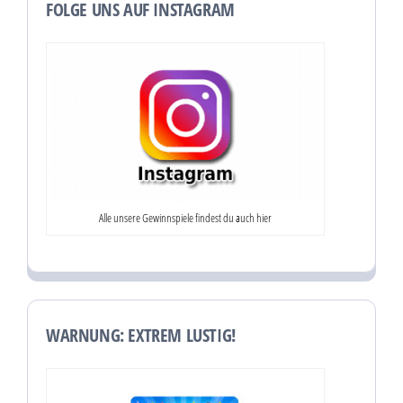
FOLGE UNS AUF INSTAGRAM
Alle unsere Gewinnspiele findest du auch hier
WARNUNG: EXTREM LUSTIG!