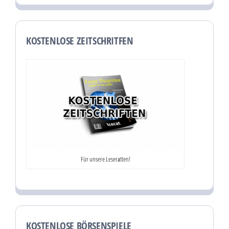
KOSTENLOSE ZEITSCHRITFEN
Für unsere Leseratten!
KOSTENLOSE BÖRSENSPIELE