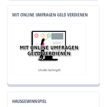
MIT ONLINE UMFRAGEN GELD VERDIENEN
Schnelles Taschengeld
HAUSGEWINNSPIEL