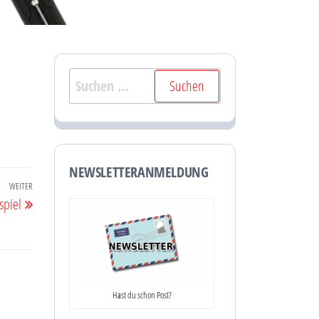
Suchen
nach:
NEWSLETTERANMELDUNG
WEITER
Nächster
spiel
Beitrag
Hast du schon Post?