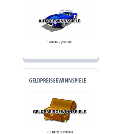
Traumauto gewinnen
GELDPREISGEWINNSPIELE
Nur Bares ist Wahres