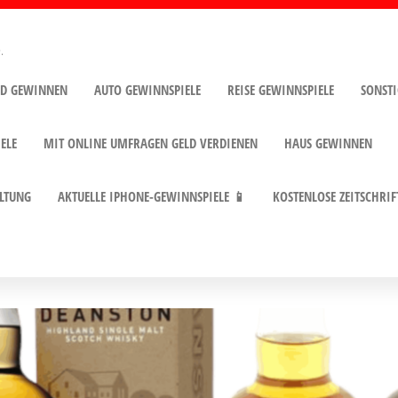
.
LD GEWINNEN
AUTO GEWINNSPIELE
REISE GEWINNSPIELE
SONSTI
ELE
MIT ONLINE UMFRAGEN GELD VERDIENEN
HAUS GEWINNEN
ALTUNG
AKTUELLE IPHONE-GEWINNSPIELE 📱
KOSTENLOSE ZEITSCHRIF