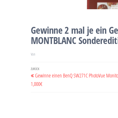
Gewinne 2 mal je ein Ge
MONTBLANC Sondereditio
Von
Beitragsnavigation
Vorheriger
ZURÜCK
Gewinne einen BenQ SW271C PhotoVue Monito
Beitrag
1,000€