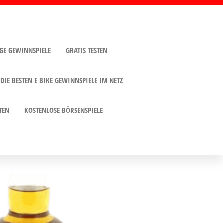
GE GEWINNSPIELE
GRATIS TESTEN
DIE BESTEN E BIKE GEWINNSPIELE IM NETZ
TEN
KOSTENLOSE BÖRSENSPIELE