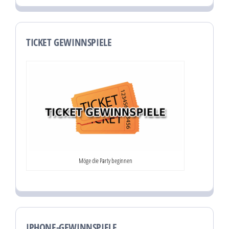
TICKET GEWINNSPIELE
Möge die Party beginnen
IPHONE-GEWINNSPIELE