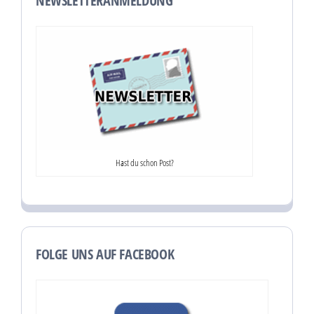
NEWSLETTERANMELDUNG
Hast du schon Post?
FOLGE UNS AUF FACEBOOK