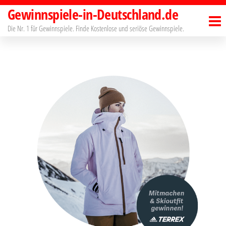
Zum
Gewinnspiele-in-Deutschland.de
Inhalt
Die Nr. 1 für Gewinnspiele. Finde Kostenlose und seriöse Gewinnspiele.
springen