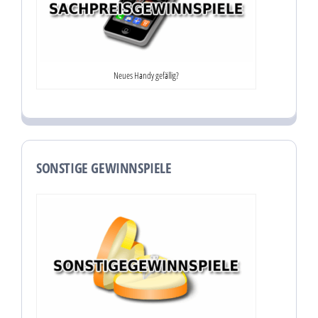
Neues Handy gefällig?
SONSTIGE GEWINNSPIELE