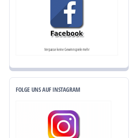
Verpasse keine Gewinnspiele mehr
FOLGE UNS AUF INSTAGRAM