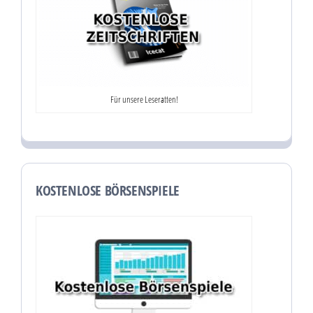
Für unsere Leseratten!
KOSTENLOSE BÖRSENSPIELE