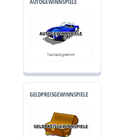
AUTOGEWINNSPIELE
Traumauto gewinnen
GELDPREISGEWINNSPIELE