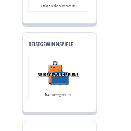
Lachen ist die beste Medizin
REISEGEWINNSPIELE
Traumreise gewinnen