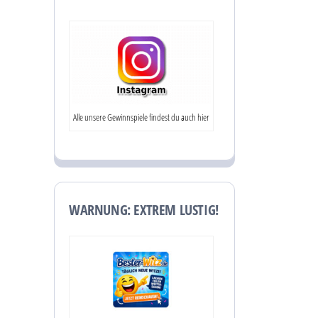
Alle unsere Gewinnspiele findest du auch hier
WARNUNG: EXTREM LUSTIG!