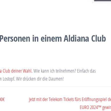
Personen in einem Aldiana Club
a Club deiner Wahl.
Wie kann ich teilnehmen? Einfach das
im Lostopf. Wir drücken dir die Daumen!
00€
Jetzt mit der Telekom Tickets fürs Eröffnungsspiel 
EURO 2024™ gewi