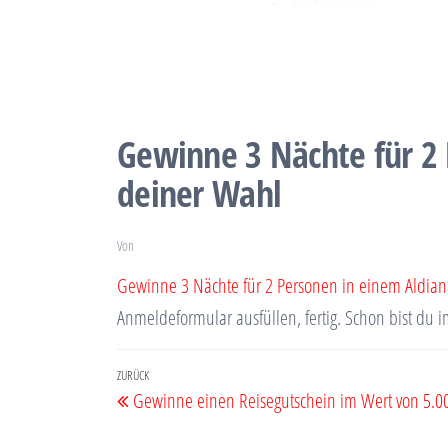
Gewinne 3 Nächte für 2 
deiner Wahl
Von
Gewinne 3 Nächte für 2 Personen in einem Aldian
Anmeldeformular ausfüllen, fertig. Schon bist du 
Beitragsnavigation
Vorheriger
ZURÜCK
Gewinne einen Reisegutschein im Wert von 5.0
Beitrag