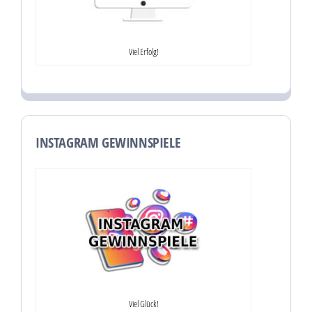
Viel Erfolg!
INSTAGRAM GEWINNSPIELE
Viel Glück!