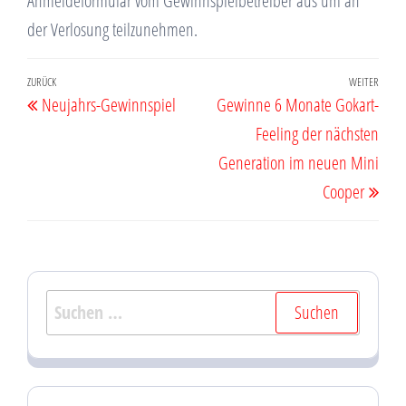
Anmeldeformular vom Gewinnspielbetreiber aus um an
der Verlosung teilzunehmen.
Beitragsnavigation
Vorheriger
ZURÜCK
WEITER
Näch
Neujahrs-Gewinnspiel
Gewinne 6 Monate Gokart-
Beitrag
Beit
Feeling der nächsten
Generation im neuen Mini
Cooper
Suchen
nach: