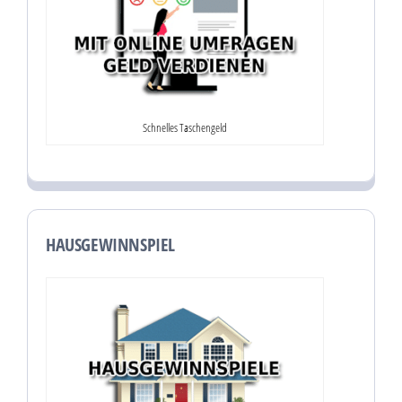
Schnelles Taschengeld
HAUSGEWINNSPIEL