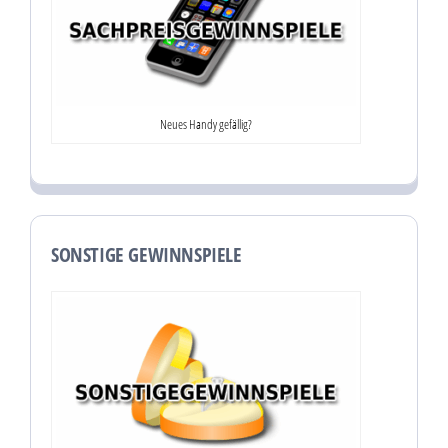
Neues Handy gefällig?
SONSTIGE GEWINNSPIELE