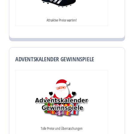
Attraktive Preise warten!
ADVENTSKALENDER GEWINNSPIELE
Tolle Preise und Überraschungen