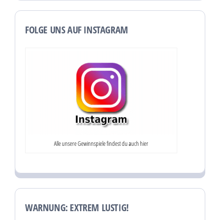
FOLGE UNS AUF INSTAGRAM
Alle unsere Gewinnspiele findest du auch hier
WARNUNG: EXTREM LUSTIG!