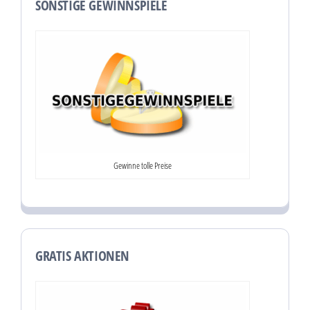
SONSTIGE GEWINNSPIELE
Gewinne tolle Preise
GRATIS AKTIONEN