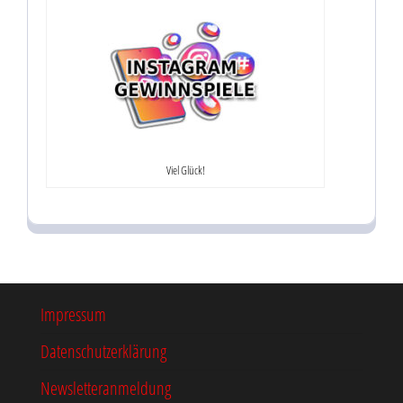
Viel Glück!
Impressum
Datenschutzerklärung
Newsletteranmeldung