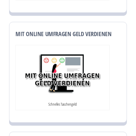
MIT ONLINE UMFRAGEN GELD VERDIENEN
Schnelles Taschengeld