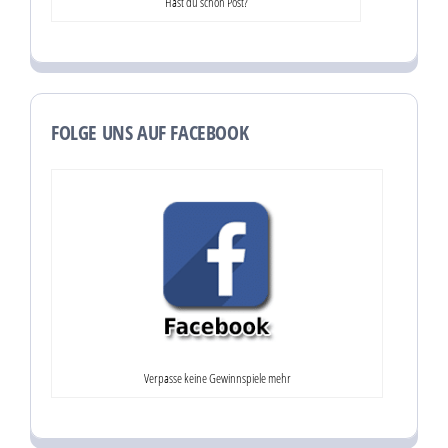
Hast du schon Post?
FOLGE UNS AUF FACEBOOK
Verpasse keine Gewinnspiele mehr