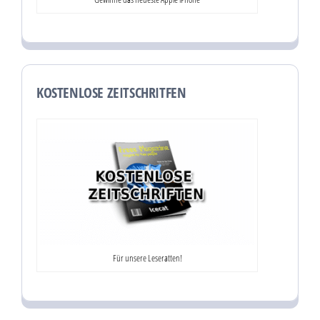
KOSTENLOSE ZEITSCHRITFEN
Für unsere Leseratten!