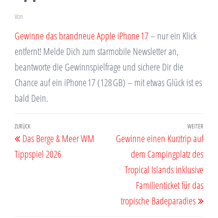
Von
Gewinne das brandneue Apple iPhone 17
– nur ein Klick
entfernt! Melde Dich zum starmobile Newsletter an,
beantworte die Gewinnspielfrage und sichere Dir die
Chance auf ein iPhone 17 (128 GB) – mit etwas Glück ist es
bald Dein.
Beitragsnavigation
Vorheriger
ZURÜCK
WEITER
Näch
Das Berge & Meer WM
Gewinne einen Kurztrip auf
Beitrag
Beit
Tippspiel 2026
dem Campingplatz des
Tropical Islands inklusive
Familienticket für das
tropische Badeparadies