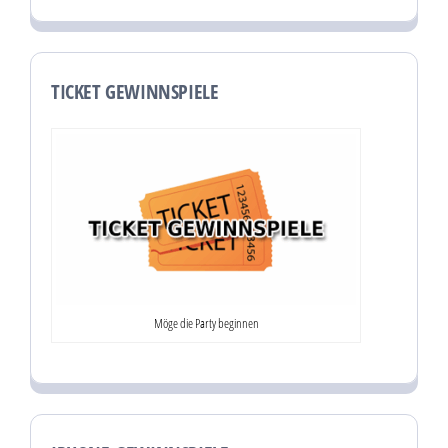
TICKET GEWINNSPIELE
Möge die Party beginnen