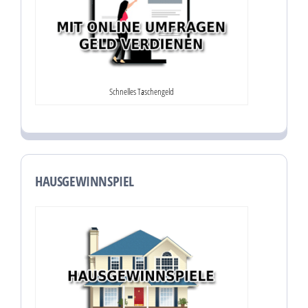
Schnelles Taschengeld
HAUSGEWINNSPIEL