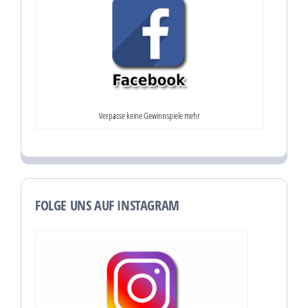
Verpasse keine Gewinnspiele mehr
FOLGE UNS AUF INSTAGRAM