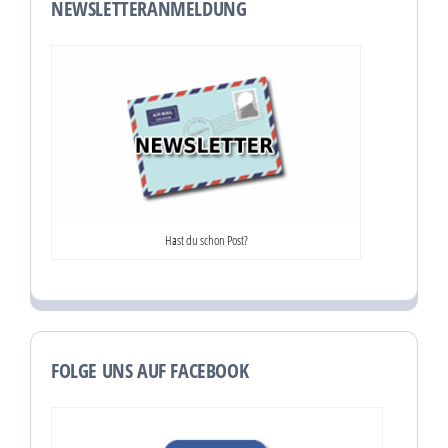
NEWSLETTERANMELDUNG
Hast du schon Post?
FOLGE UNS AUF FACEBOOK