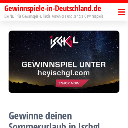
Zum
Gewinnspiele-in-Deutschland.de
Inhalt
Die Nr. 1 für Gewinnspiele. Finde Kostenlose und seriöse Gewinnspiele.
springen
Gewinne deinen
Sommerurlaub in Ischgl