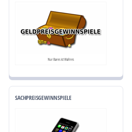
Nur Bares ist Wahres
SACHPREISGEWINNSPIELE