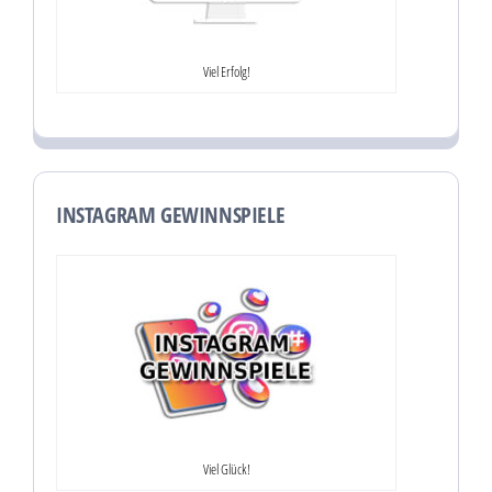
Viel Erfolg!
INSTAGRAM GEWINNSPIELE
Viel Glück!