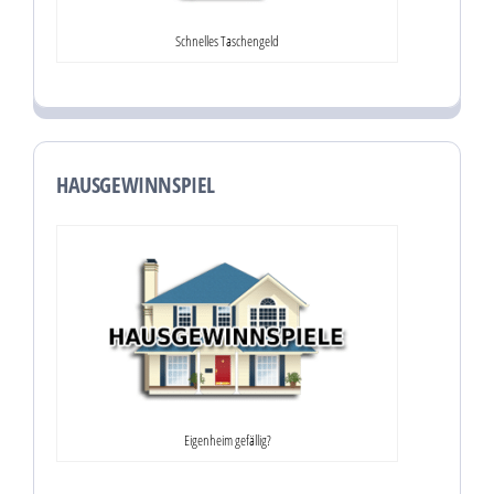
Schnelles Taschengeld
HAUSGEWINNSPIEL
Eigenheim gefällig?