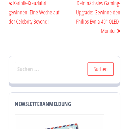
Karibik-Kreuzfahrt
Dein nächstes Gaming-
Beitrag
Beit
gewinnen: Eine Woche auf
Upgrade: Gewinne den
der Celebrity Beyond!
Philips Evnia 49″ OLED-
Monitor
Suchen
nach:
NEWSLETTERANMELDUNG