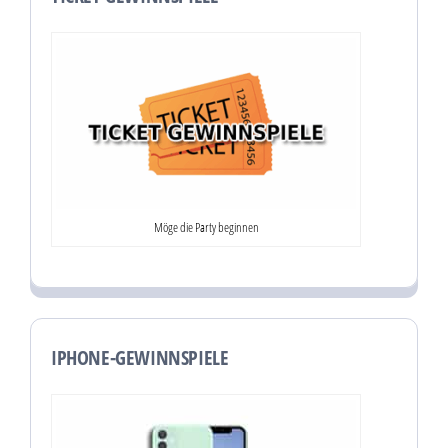
Möge die Party beginnen
IPHONE-GEWINNSPIELE