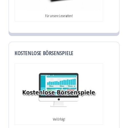
Für unsere Leseratten!
KOSTENLOSE BÖRSENSPIELE
Viel Erfolg!