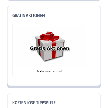
GRATIS AKTIONEN
Gratis? Immer her damit!
KOSTENLOSE TIPPSPIELE