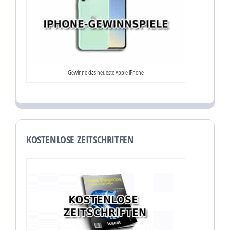
Gewinne das neueste Apple iPhone
KOSTENLOSE ZEITSCHRITFEN