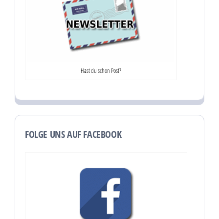
Hast du schon Post?
FOLGE UNS AUF FACEBOOK