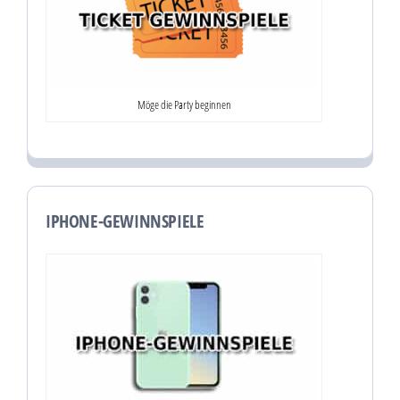
Möge die Party beginnen
IPHONE-GEWINNSPIELE