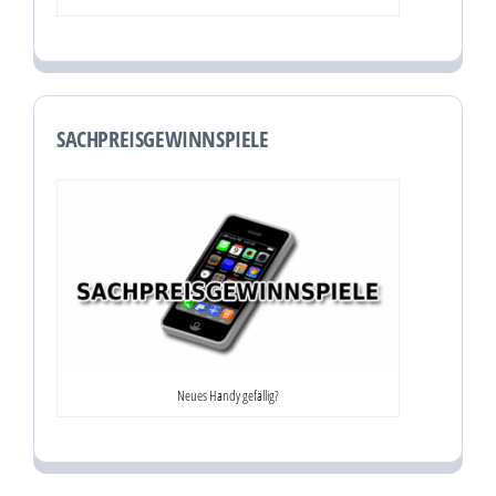
SACHPREISGEWINNSPIELE
Neues Handy gefällig?