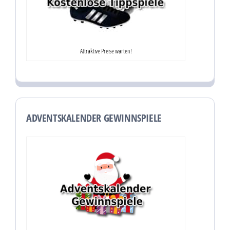
Attraktive Preise warten!
ADVENTSKALENDER GEWINNSPIELE