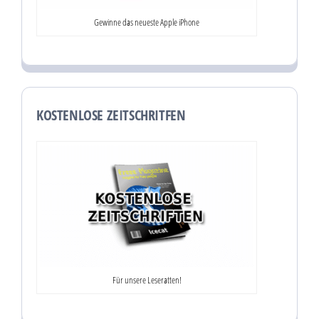
Gewinne das neueste Apple iPhone
KOSTENLOSE ZEITSCHRITFEN
Für unsere Leseratten!