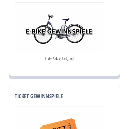
In die Pedale, fertig, los!
TICKET GEWINNSPIELE