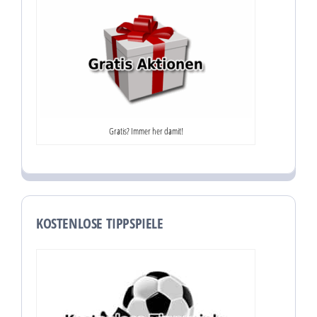
Gratis? Immer her damit!
KOSTENLOSE TIPPSPIELE