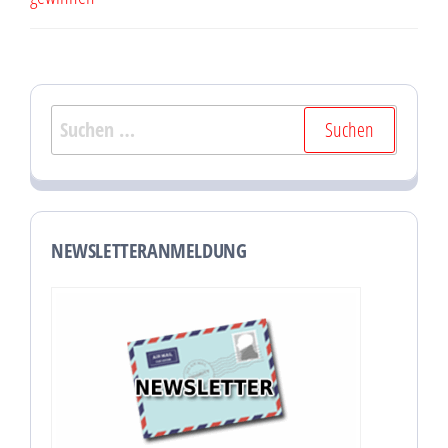
Suchen
nach:
NEWSLETTERANMELDUNG