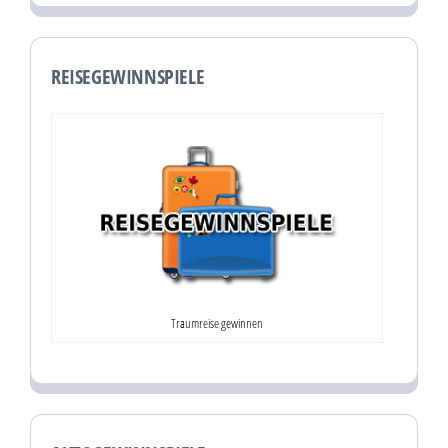
REISEGEWINNSPIELE
Traumreise gewinnen