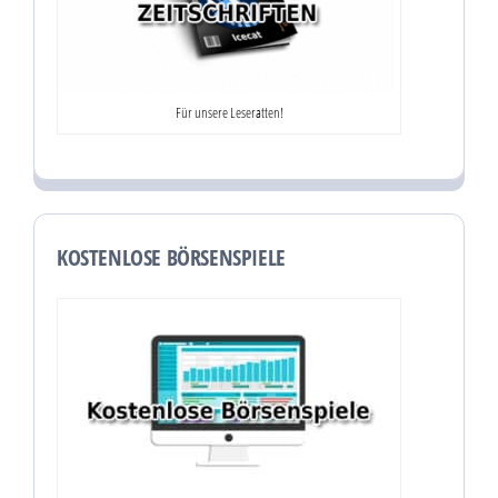
Für unsere Leseratten!
KOSTENLOSE BÖRSENSPIELE