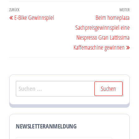
Beitragsnavigation
Vorheriger
ZURÜCK
WEITER
Näch
E-Bike Gewinnspiel
Beim homeplaza
Beitrag
Beit
Sachpreisgewinnspiel eine
Nespresso Gran Lattissima
Kaffemaschine gewinnen
Suchen
nach:
NEWSLETTERANMELDUNG