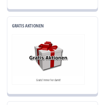
GRATIS AKTIONEN
Gratis? Immer her damit!