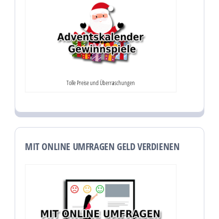
Tolle Preise und Überraschungen
MIT ONLINE UMFRAGEN GELD VERDIENEN