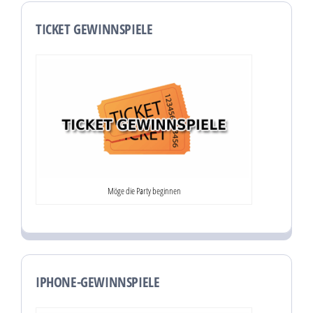
TICKET GEWINNSPIELE
Möge die Party beginnen
IPHONE-GEWINNSPIELE