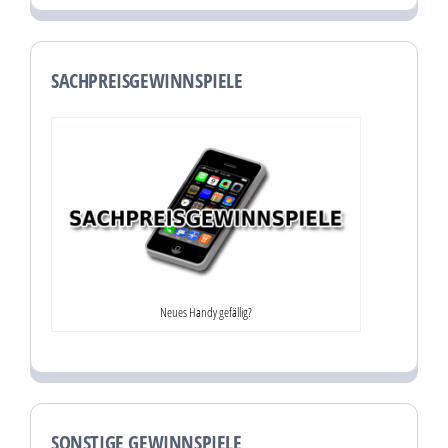
SACHPREISGEWINNSPIELE
Neues Handy gefällig?
SONSTIGE GEWINNSPIELE