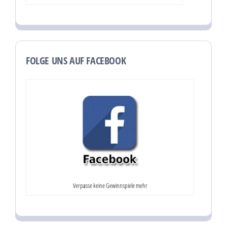
FOLGE UNS AUF FACEBOOK
Verpasse keine Gewinnspiele mehr