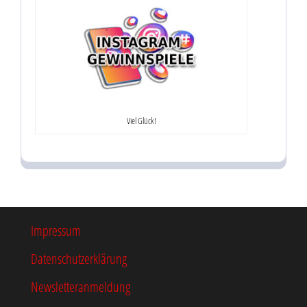
Viel Glück!
Impressum
Datenschutzerklärung
Newsletteranmeldung