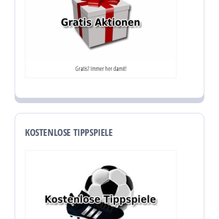
Gratis? Immer her damit!
KOSTENLOSE TIPPSPIELE