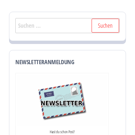
Suchen
nach:
NEWSLETTERANMELDUNG
Hast du schon Post?