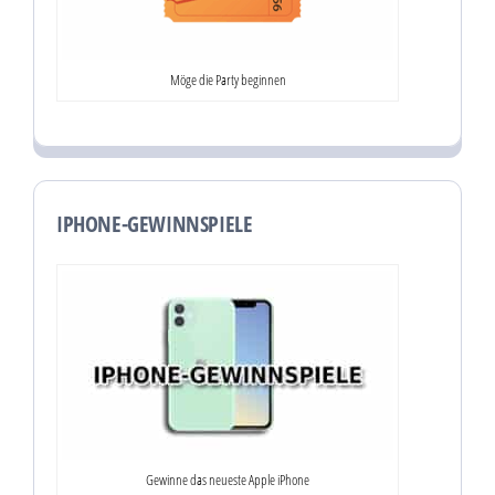
Möge die Party beginnen
IPHONE-GEWINNSPIELE
Gewinne das neueste Apple iPhone