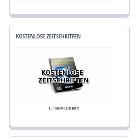
KOSTENLOSE ZEITSCHRITFEN
Für unsere Leseratten!