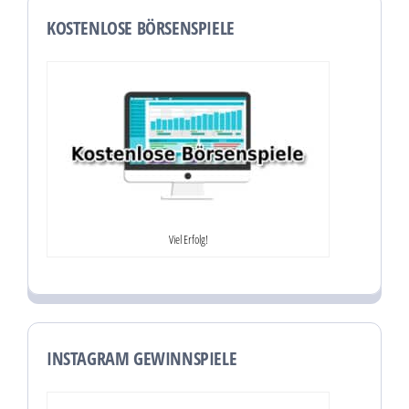
KOSTENLOSE BÖRSENSPIELE
Viel Erfolg!
INSTAGRAM GEWINNSPIELE