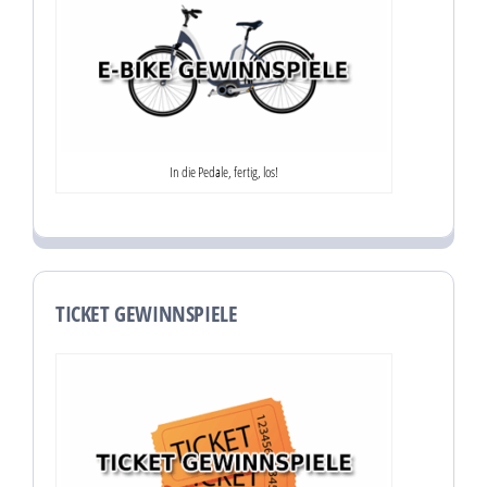
In die Pedale, fertig, los!
TICKET GEWINNSPIELE