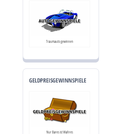
Traumauto gewinnen
GELDPREISGEWINNSPIELE
Nur Bares ist Wahres