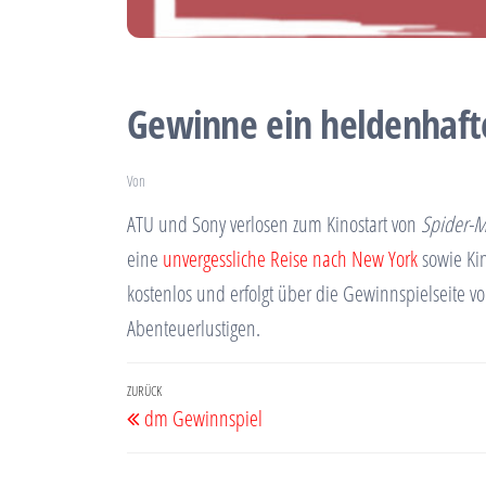
Gewinne ein heldenhaft
Von
ATU und Sony verlosen zum Kinostart von
Spider-M
eine
unvergessliche Reise nach New York
sowie Kin
kostenlos und erfolgt über die Gewinnspielseite 
Abenteuerlustigen.
Beitragsnavigation
Vorheriger
ZURÜCK
dm Gewinnspiel
Beitrag