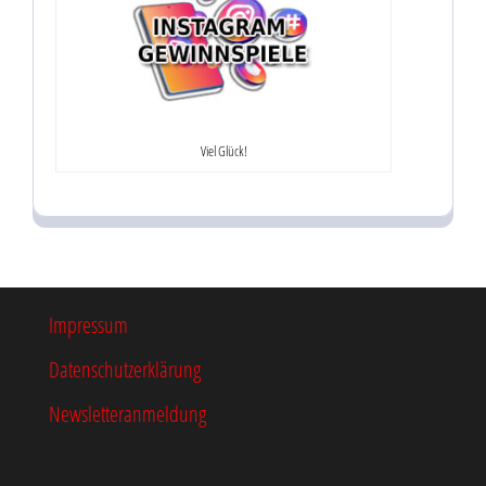
Viel Glück!
Impressum
Datenschutzerklärung
Newsletteranmeldung