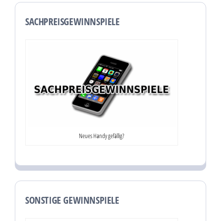
SACHPREISGEWINNSPIELE
Neues Handy gefällig?
SONSTIGE GEWINNSPIELE