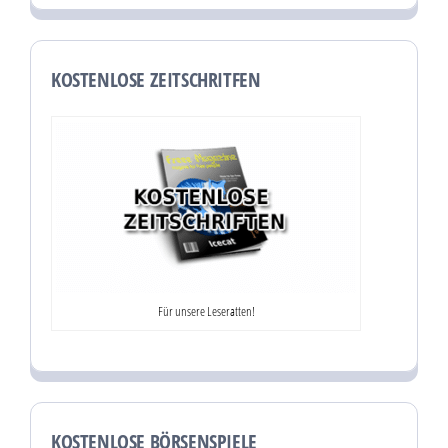
KOSTENLOSE ZEITSCHRITFEN
Für unsere Leseratten!
KOSTENLOSE BÖRSENSPIELE