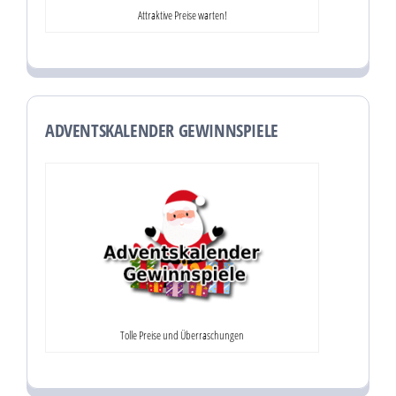
Attraktive Preise warten!
ADVENTSKALENDER GEWINNSPIELE
Tolle Preise und Überraschungen