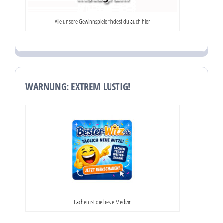
Alle unsere Gewinnspiele findest du auch hier
WARNUNG: EXTREM LUSTIG!
Lachen ist die beste Medizin