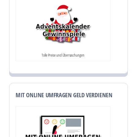
Tolle Preise und Überraschungen
MIT ONLINE UMFRAGEN GELD VERDIENEN