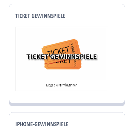
TICKET GEWINNSPIELE
Möge die Party beginnen
IPHONE-GEWINNSPIELE