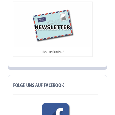
Hast du schon Post?
FOLGE UNS AUF FACEBOOK