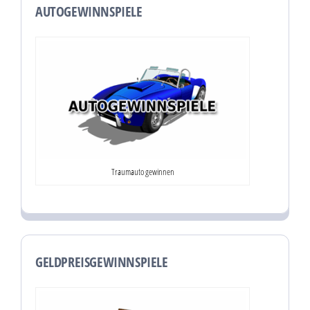
AUTOGEWINNSPIELE
Traumauto gewinnen
GELDPREISGEWINNSPIELE