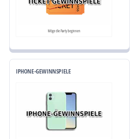
Möge die Party beginnen
IPHONE-GEWINNSPIELE