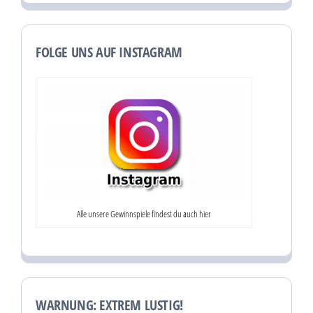
FOLGE UNS AUF INSTAGRAM
Alle unsere Gewinnspiele findest du auch hier
WARNUNG: EXTREM LUSTIG!