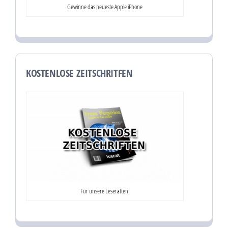
Gewinne das neueste Apple iPhone
KOSTENLOSE ZEITSCHRITFEN
Für unsere Leseratten!