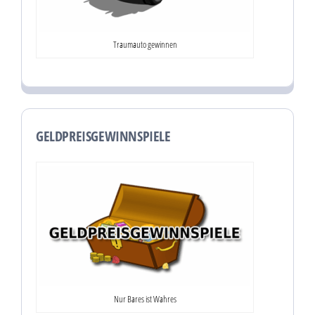
Traumauto gewinnen
GELDPREISGEWINNSPIELE
Nur Bares ist Wahres