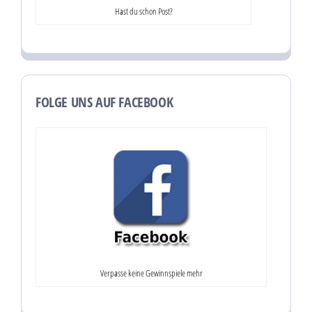
Hast du schon Post?
FOLGE UNS AUF FACEBOOK
Verpasse keine Gewinnspiele mehr