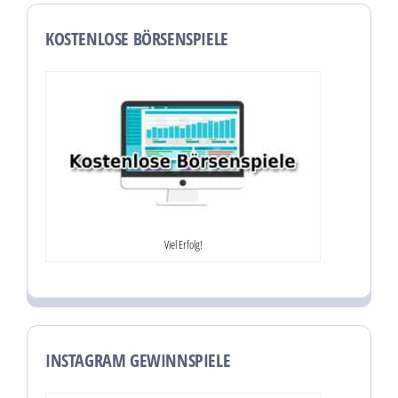
KOSTENLOSE BÖRSENSPIELE
Viel Erfolg!
INSTAGRAM GEWINNSPIELE