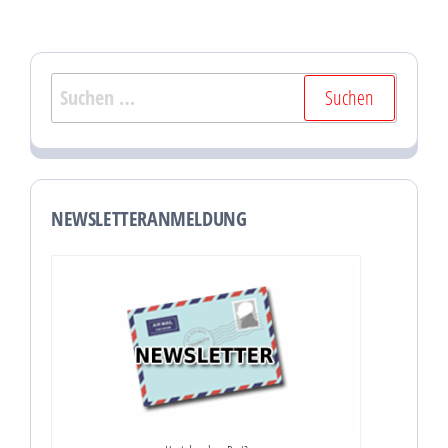
Suchen
nach:
NEWSLETTERANMELDUNG