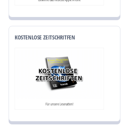
KOSTENLOSE ZEITSCHRITFEN
Für unsere Leseratten!