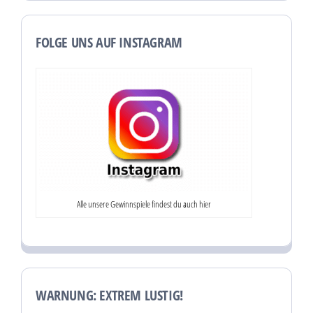
FOLGE UNS AUF INSTAGRAM
Alle unsere Gewinnspiele findest du auch hier
WARNUNG: EXTREM LUSTIG!