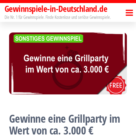
Zum
Gewinnspiele-in-Deutschland.de
Inhalt
Die Nr. 1 für Gewinnspiele. Finde Kostenlose und seriöse Gewinnspiele.
springen
Gewinne eine Grillparty im
Wert von ca. 3.000 €