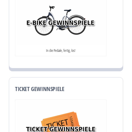
In die Pedale, fertig, los!
TICKET GEWINNSPIELE