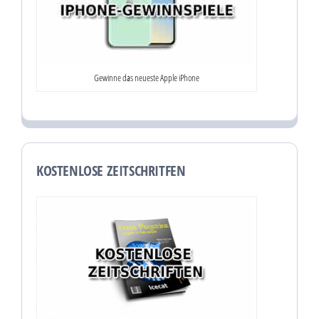
Gewinne das neueste Apple iPhone
KOSTENLOSE ZEITSCHRITFEN