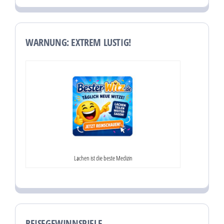
WARNUNG: EXTREM LUSTIG!
Lachen ist die beste Medizin
REISEGEWINNSPIELE