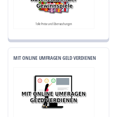
Tolle Preise und Überraschungen
MIT ONLINE UMFRAGEN GELD VERDIENEN