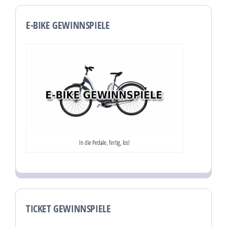
E-BIKE GEWINNSPIELE
In die Pedale, fertig, los!
TICKET GEWINNSPIELE