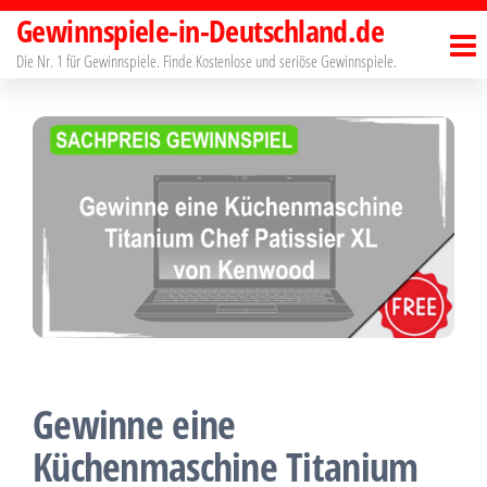
Zum
Gewinnspiele-in-Deutschland.de
Inhalt
Die Nr. 1 für Gewinnspiele. Finde Kostenlose und seriöse Gewinnspiele.
springen
Gewinne eine
Küchenmaschine Titanium