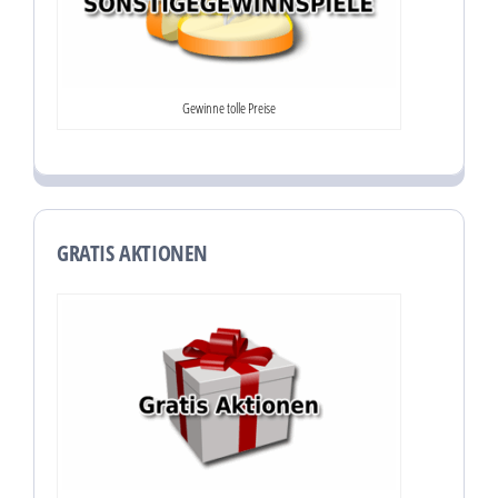
Gewinne tolle Preise
GRATIS AKTIONEN