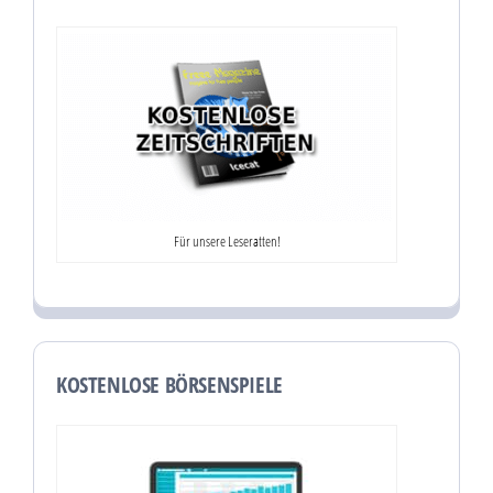
Für unsere Leseratten!
KOSTENLOSE BÖRSENSPIELE