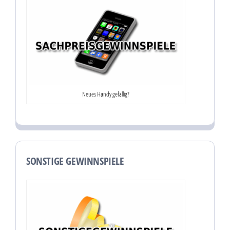
Neues Handy gefällig?
SONSTIGE GEWINNSPIELE