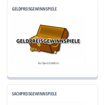
GELDPREISGEWINNSPIELE
Nur Bares ist Wahres
SACHPREISGEWINNSPIELE