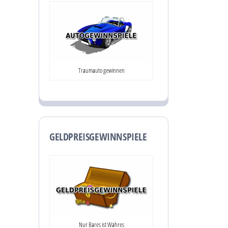
Traumauto gewinnen
GELDPREISGEWINNSPIELE
Nur Bares ist Wahres