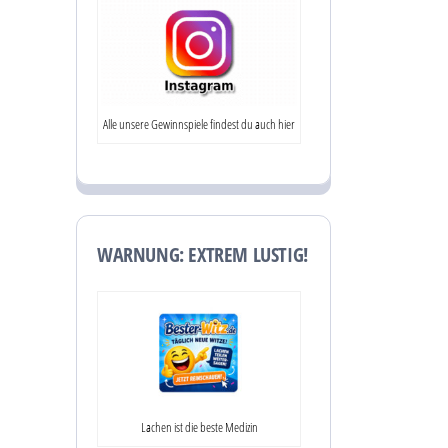
Alle unsere Gewinnspiele findest du auch hier
WARNUNG: EXTREM LUSTIG!
Lachen ist die beste Medizin