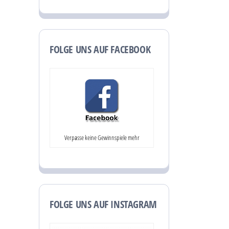
FOLGE UNS AUF FACEBOOK
Verpasse keine Gewinnspiele mehr
FOLGE UNS AUF INSTAGRAM