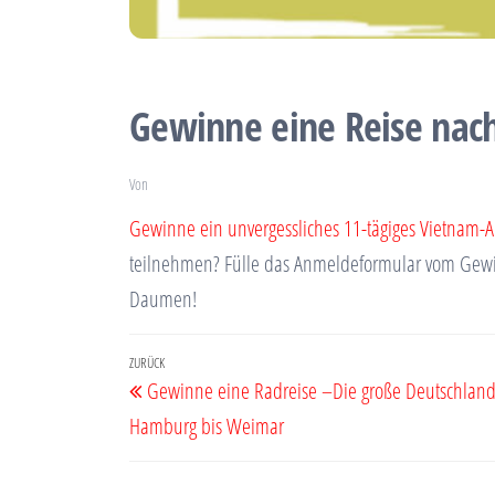
Gewinne eine Reise nac
Von
Gewinne ein unvergessliches 11-tägiges Vietnam-
teilnehmen? Fülle das Anmeldeformular vom Gewi
Daumen!
Beitragsnavigation
Vorheriger
ZURÜCK
Gewinne eine Radreise –Die große Deutschland
Beitrag
Hamburg bis Weimar