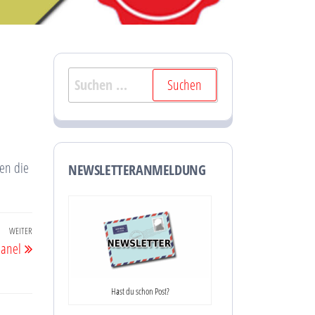
Suchen
nach:
en die
NEWSLETTERANMELDUNG
WEITER
Nächster
hanel
Beitrag
Hast du schon Post?