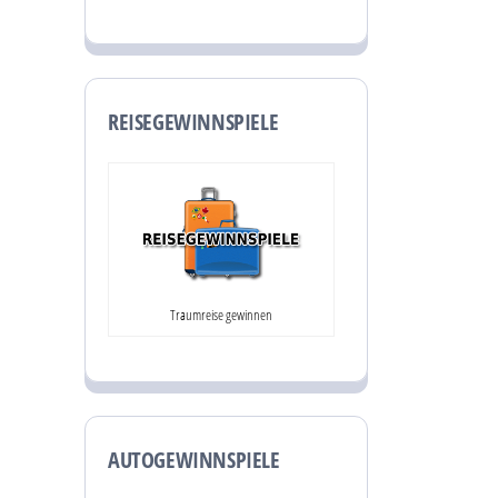
REISEGEWINNSPIELE
Traumreise gewinnen
AUTOGEWINNSPIELE