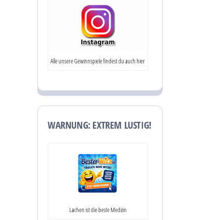
Alle unsere Gewinnspiele findest du auch hier
WARNUNG: EXTREM LUSTIG!
Lachen ist die beste Medizin