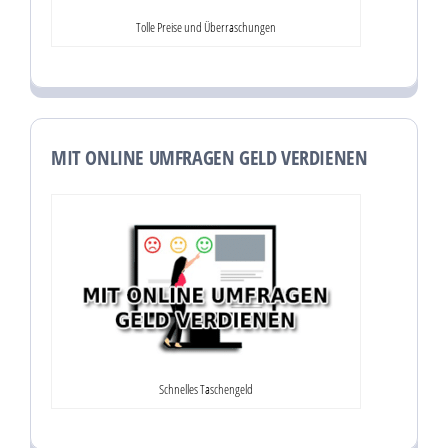
Tolle Preise und Überraschungen
MIT ONLINE UMFRAGEN GELD VERDIENEN
Schnelles Taschengeld