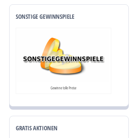
SONSTIGE GEWINNSPIELE
Gewinne tolle Preise
GRATIS AKTIONEN