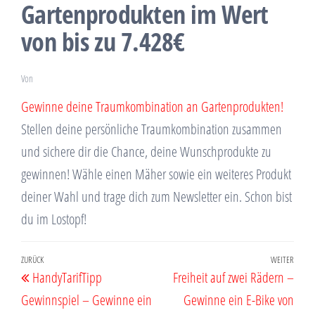
Gartenprodukten im Wert
von bis zu 7.428€
Von
Gewinne deine Traumkombination an Gartenprodukten!
Stellen deine persönliche Traumkombination zusammen
und sichere dir die Chance, deine Wunschprodukte zu
gewinnen! Wähle einen Mäher sowie ein weiteres Produkt
deiner Wahl und trage dich zum Newsletter ein. Schon bist
du im Lostopf!
Beitragsnavigation
Vorheriger
ZURÜCK
WEITER
Näch
HandyTarifTipp
Freiheit auf zwei Rädern –
Beitrag
Beit
Gewinnspiel – Gewinne ein
Gewinne ein E-Bike von