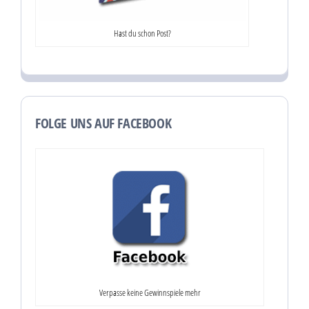
Hast du schon Post?
FOLGE UNS AUF FACEBOOK
Verpasse keine Gewinnspiele mehr