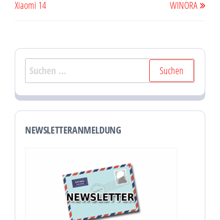
Xiaomi 14
WINORA
Suchen
nach:
NEWSLETTERANMELDUNG