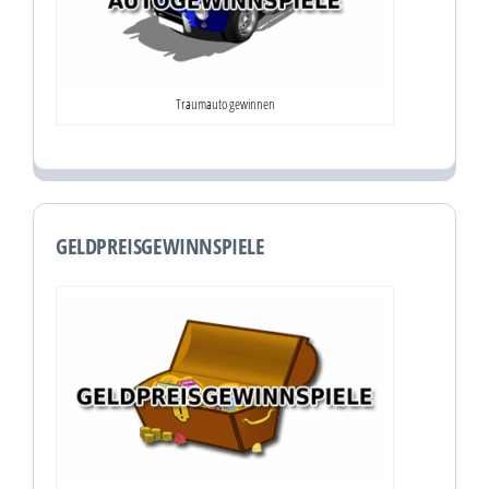
Traumauto gewinnen
GELDPREISGEWINNSPIELE