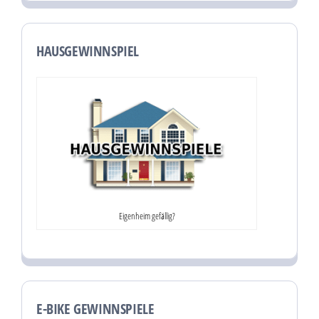
HAUSGEWINNSPIEL
Eigenheim gefällig?
E-BIKE GEWINNSPIELE