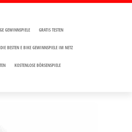
GE GEWINNSPIELE
GRATIS TESTEN
DIE BESTEN E BIKE GEWINNSPIELE IM NETZ
TEN
KOSTENLOSE BÖRSENSPIELE