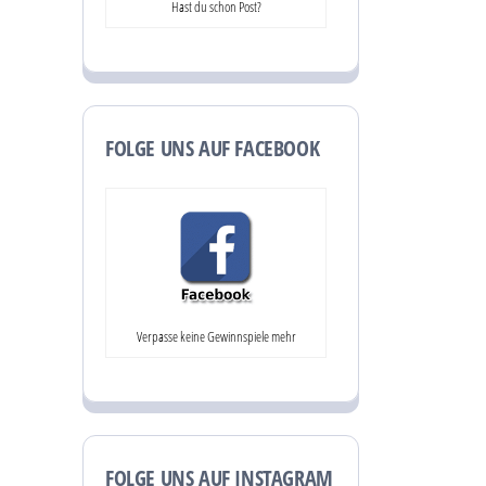
Hast du schon Post?
FOLGE UNS AUF FACEBOOK
Verpasse keine Gewinnspiele mehr
FOLGE UNS AUF INSTAGRAM