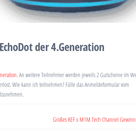
choDot der 4.Generation
neration
. An weitere Teilnehmer werden jeweils 2 Gutscheine im We
erlost. Wie kann ich teilnehmen? Fülle das Anmeldeformular vom
eilzunehmen.
Großes KEF x M1M Tech Channel Gewinn