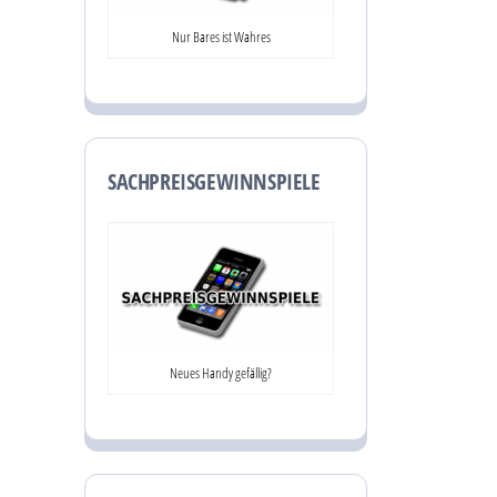
Nur Bares ist Wahres
SACHPREISGEWINNSPIELE
Neues Handy gefällig?