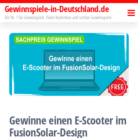
Zum
Gewinnspiele-in-Deutschland.de
Inhalt
Die Nr. 1 für Gewinnspiele. Finde Kostenlose und seriöse Gewinnspiele.
springen
Gewinne einen E-Scooter im
FusionSolar-Design