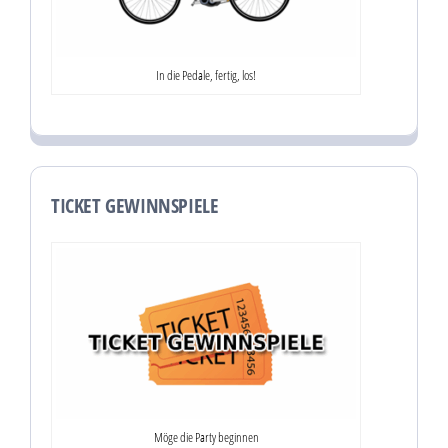
In die Pedale, fertig, los!
TICKET GEWINNSPIELE
Möge die Party beginnen