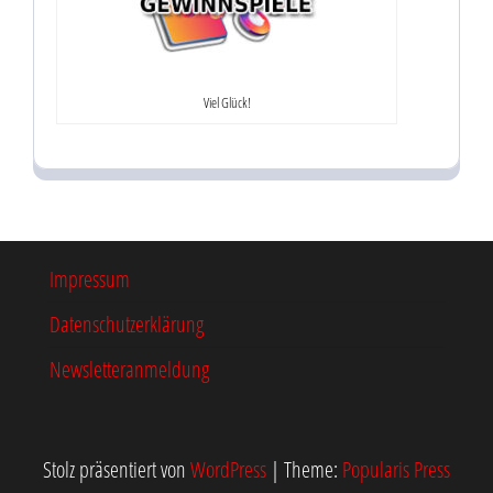
Viel Glück!
Impressum
Datenschutzerklärung
Newsletteranmeldung
Stolz präsentiert von
WordPress
|
Theme:
Popularis Press