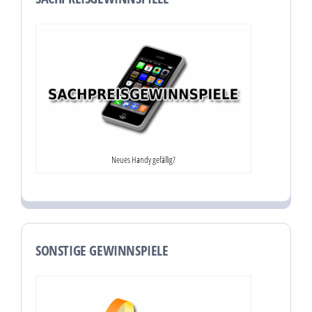
Neues Handy gefällig?
SONSTIGE GEWINNSPIELE