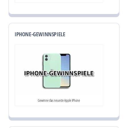
IPHONE-GEWINNSPIELE
Gewinne das neueste Apple iPhone