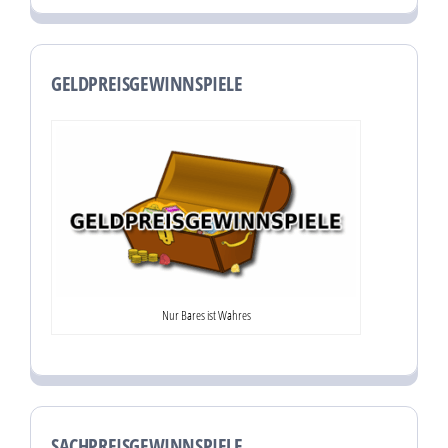
GELDPREISGEWINNSPIELE
Nur Bares ist Wahres
SACHPREISGEWINNSPIELE