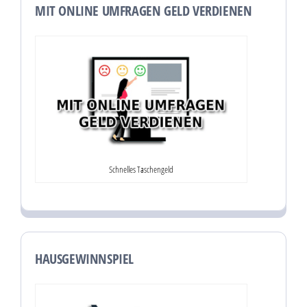
MIT ONLINE UMFRAGEN GELD VERDIENEN
Schnelles Taschengeld
HAUSGEWINNSPIEL