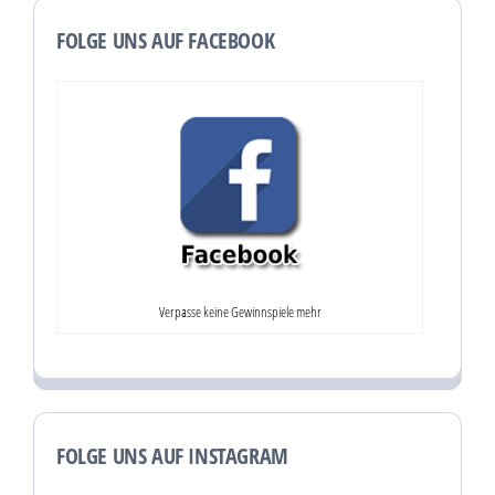
FOLGE UNS AUF FACEBOOK
Verpasse keine Gewinnspiele mehr
FOLGE UNS AUF INSTAGRAM