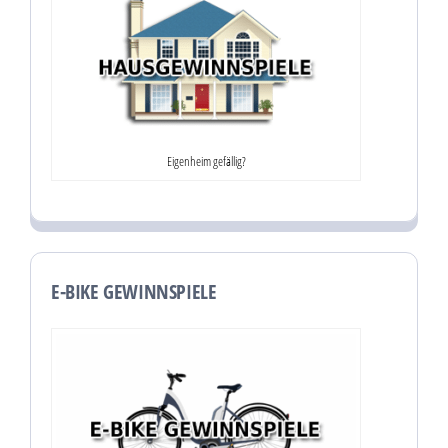
Eigenheim gefällig?
E-BIKE GEWINNSPIELE