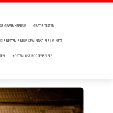
GE GEWINNSPIELE
GRATIS TESTEN
DIE BESTEN E BIKE GEWINNSPIELE IM NETZ
TEN
KOSTENLOSE BÖRSENSPIELE