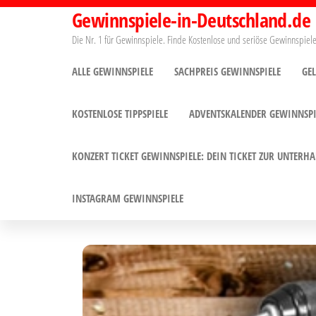
Zum
Gewinnspiele-in-Deutschland.de
Inhalt
Die Nr. 1 für Gewinnspiele. Finde Kostenlose und seriöse Gewinnspiele
springen
ALLE GEWINNSPIELE
SACHPREIS GEWINNSPIELE
GE
KOSTENLOSE TIPPSPIELE
ADVENTSKALENDER GEWINNSPI
KONZERT TICKET GEWINNSPIELE: DEIN TICKET ZUR UNTERH
INSTAGRAM GEWINNSPIELE