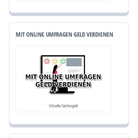
MIT ONLINE UMFRAGEN GELD VERDIENEN
Schnelles Taschengeld