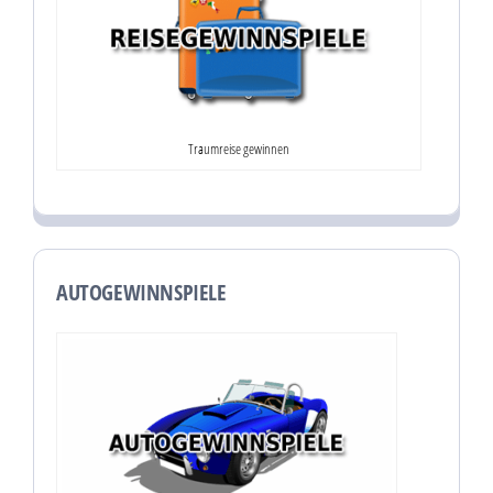
Traumreise gewinnen
AUTOGEWINNSPIELE