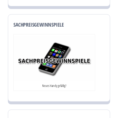
SACHPREISGEWINNSPIELE
Neues Handy gefällig?