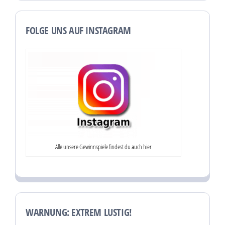
FOLGE UNS AUF INSTAGRAM
Alle unsere Gewinnspiele findest du auch hier
WARNUNG: EXTREM LUSTIG!