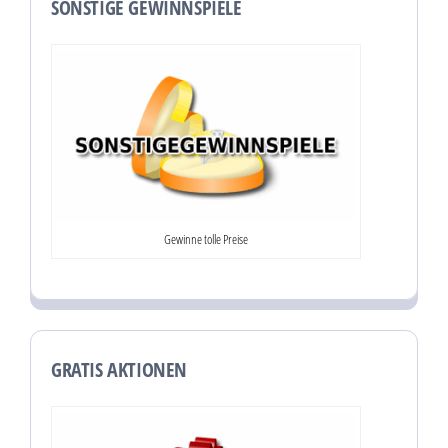
SONSTIGE GEWINNSPIELE
Gewinne tolle Preise
GRATIS AKTIONEN