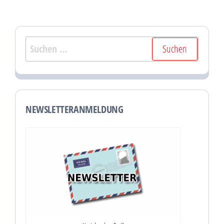
Suchen
nach:
NEWSLETTERANMELDUNG