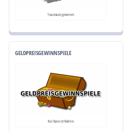
Traumauto gewinnen
GELDPREISGEWINNSPIELE
Nur Bares ist Wahres