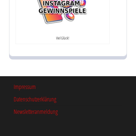
Viel Glück!
Impressum
Datenschutzerklärung
Newsletteranmeldung