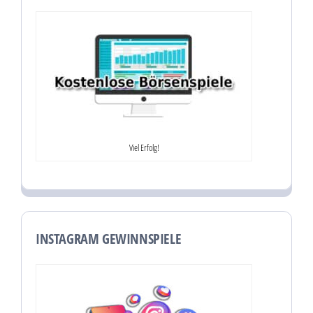
Viel Erfolg!
INSTAGRAM GEWINNSPIELE