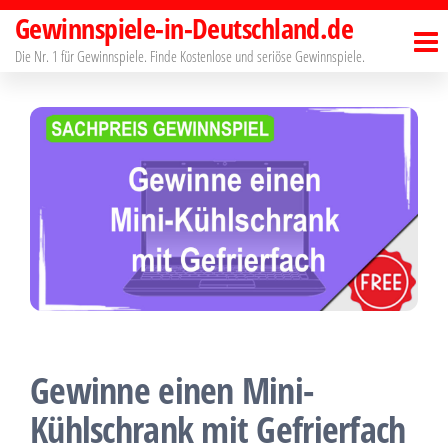
Zum
Gewinnspiele-in-Deutschland.de
Inhalt
Die Nr. 1 für Gewinnspiele. Finde Kostenlose und seriöse Gewinnspiele.
springen
Gewinne einen Mini-
Kühlschrank mit Gefrierfach