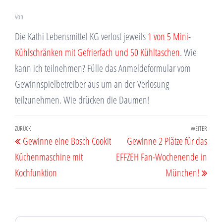
Von
Die Kathi Lebensmittel KG verlost jeweils
1 von 5 Mini-
Kühlschränken mit Gefrierfach und 50 Kühltaschen
. Wie
kann ich teilnehmen? Fülle das Anmeldeformular vom
Gewinnspielbetreiber aus um an der Verlosung
teilzunehmen. Wie drücken die Daumen!
Beitragsnavigation
Vorheriger
ZURÜCK
WEITER
Näch
Gewinne eine Bosch Cookit
Gewinne 2 Plätze für das
Beitrag
Beit
Küchenmaschine mit
EFFZEH Fan-Wochenende in
Kochfunktion
München!