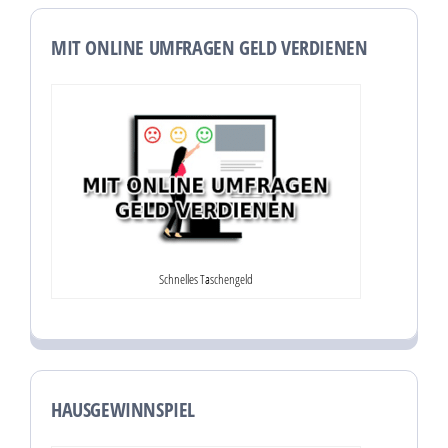
MIT ONLINE UMFRAGEN GELD VERDIENEN
Schnelles Taschengeld
HAUSGEWINNSPIEL