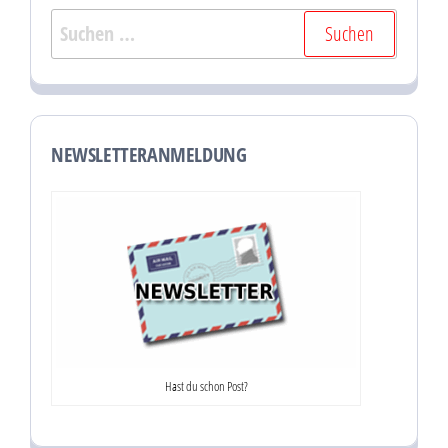
Suchen
nach:
NEWSLETTERANMELDUNG
Hast du schon Post?