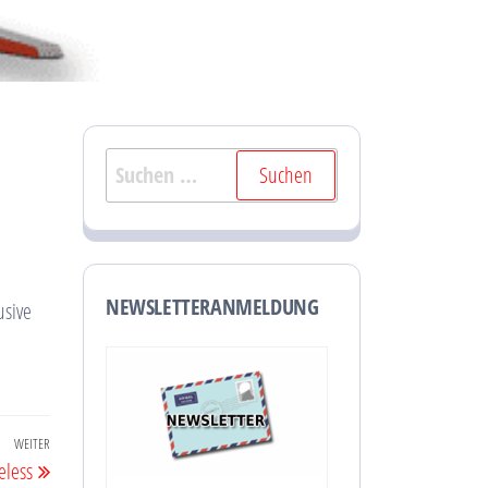
Suchen
nach:
NEWSLETTERANMELDUNG
usive
WEITER
Nächster
less
Beitrag