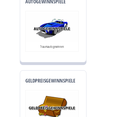
AUTOGEWINNSPIELE
Traumauto gewinnen
GELDPREISGEWINNSPIELE