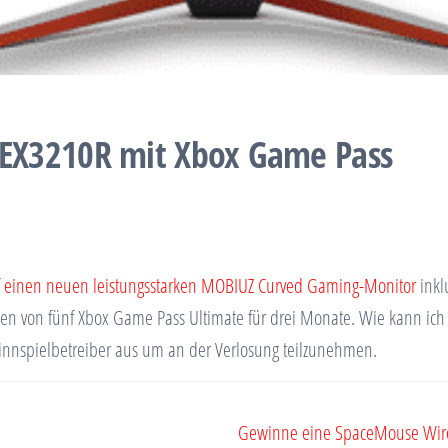
EX3210R mit Xbox Game Pass
auf einen neuen leistungsstarken MOBIUZ Curved Gaming-Monitor
inkl
n von fünf Xbox Game Pass Ultimate für drei Monate. Wie kann ich
nnspielbetreiber aus um an der Verlosung teilzunehmen.
Gewinne eine SpaceMouse Wire