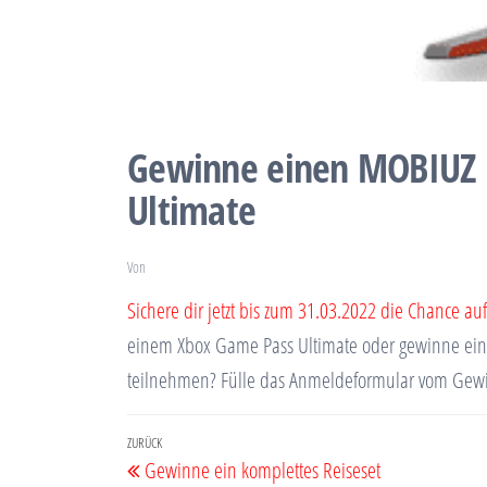
Gewinne einen MOBIUZ 
Ultimate
Von
Sichere dir jetzt bis zum 31.03.2022 die Chance 
einem Xbox Game Pass Ultimate oder gewinne eine
teilnehmen? Fülle das Anmeldeformular vom Gewi
Beitragsnavigation
Vorheriger
ZURÜCK
Gewinne ein komplettes Reiseset
Beitrag