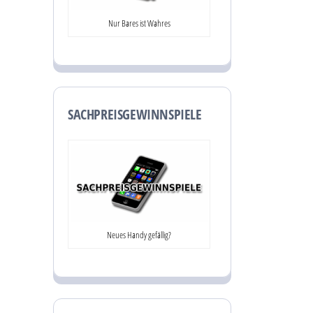
Nur Bares ist Wahres
SACHPREISGEWINNSPIELE
Neues Handy gefällig?