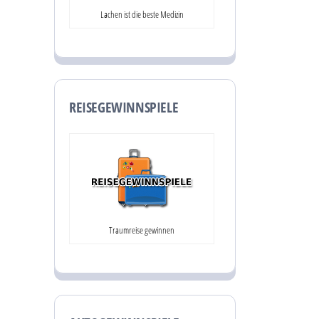
Lachen ist die beste Medizin
REISEGEWINNSPIELE
Traumreise gewinnen