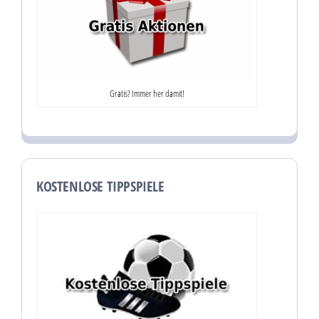
Gratis? Immer her damit!
KOSTENLOSE TIPPSPIELE