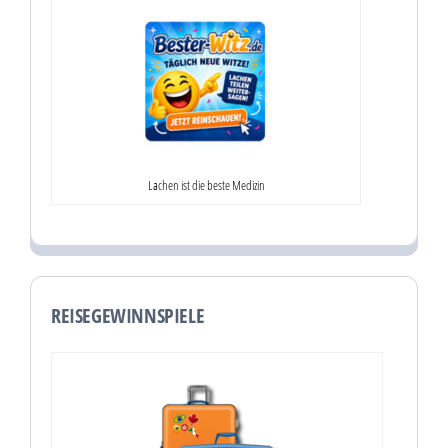
Lachen ist die beste Medizin
REISEGEWINNSPIELE