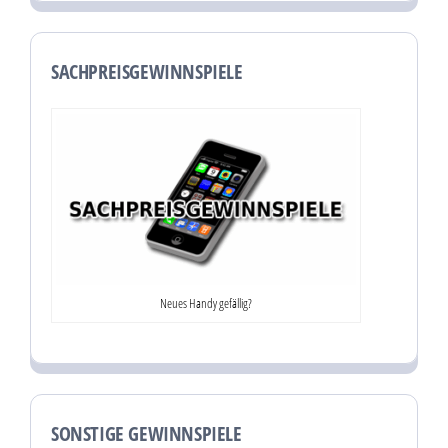
SACHPREISGEWINNSPIELE
Neues Handy gefällig?
SONSTIGE GEWINNSPIELE