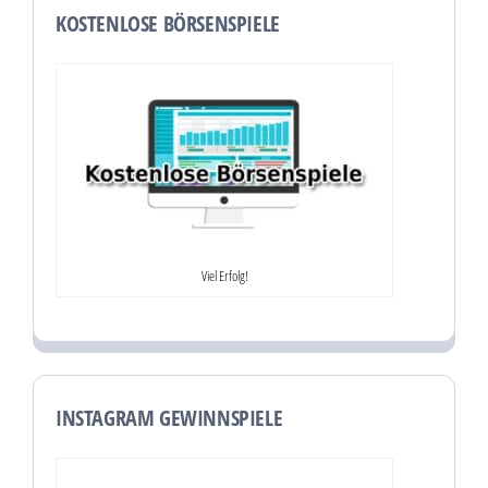
KOSTENLOSE BÖRSENSPIELE
Viel Erfolg!
INSTAGRAM GEWINNSPIELE