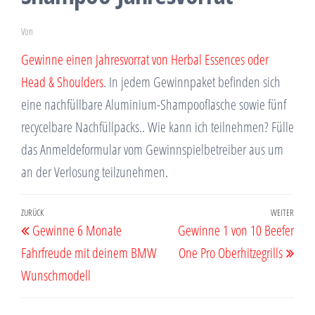
Von
Gewinne einen Jahresvorrat von Herbal Essences oder
Head & Shoulders
. In jedem Gewinnpaket befinden sich
eine nachfüllbare Aluminium-Shampooflasche sowie fünf
recycelbare Nachfüllpacks.. Wie kann ich teilnehmen? Fülle
das Anmeldeformular vom Gewinnspielbetreiber aus um
an der Verlosung teilzunehmen.
Beitragsnavigation
Vorheriger
ZURÜCK
WEITER
Näch
Gewinne 6 Monate
Gewinne 1 von 10 Beefer
Beitrag
Beit
Fahrfreude mit deinem BMW
One Pro Oberhitzegrills
Wunschmodell