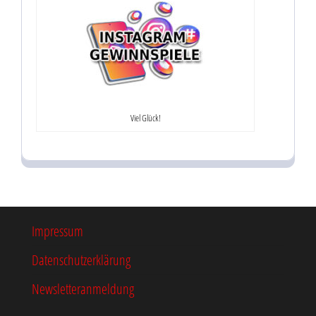
Viel Glück!
Impressum
Datenschutzerklärung
Newsletteranmeldung