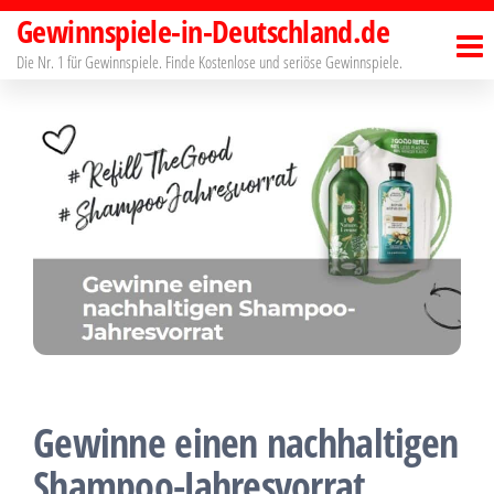
Zum
Gewinnspiele-in-Deutschland.de
Inhalt
Die Nr. 1 für Gewinnspiele. Finde Kostenlose und seriöse Gewinnspiele.
springen
Gewinne einen nachhaltigen
Shampoo-Jahresvorrat