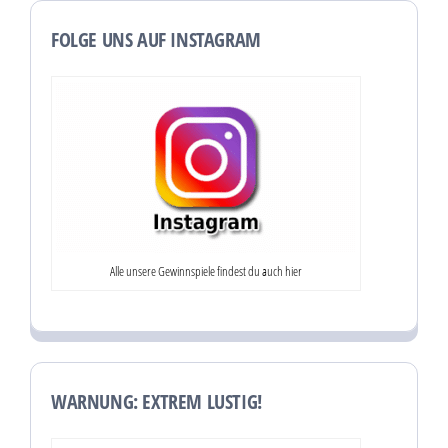
FOLGE UNS AUF INSTAGRAM
Alle unsere Gewinnspiele findest du auch hier
WARNUNG: EXTREM LUSTIG!