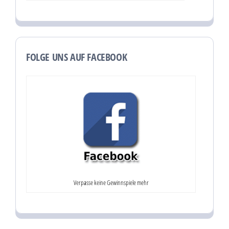
FOLGE UNS AUF FACEBOOK
Verpasse keine Gewinnspiele mehr