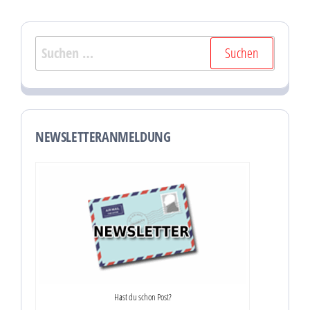
Suchen
nach:
NEWSLETTERANMELDUNG
Hast du schon Post?