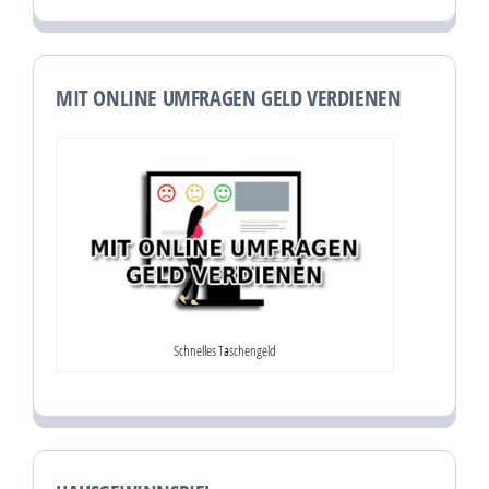
MIT ONLINE UMFRAGEN GELD VERDIENEN
Schnelles Taschengeld