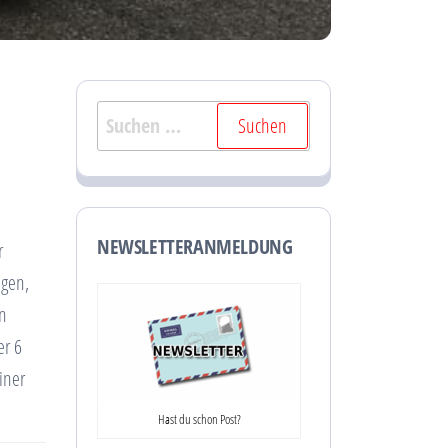
Suchen
nach:
NEWSLETTERANMELDUNG
r
ngen,
in
er 6
iner
Hast du schon Post?