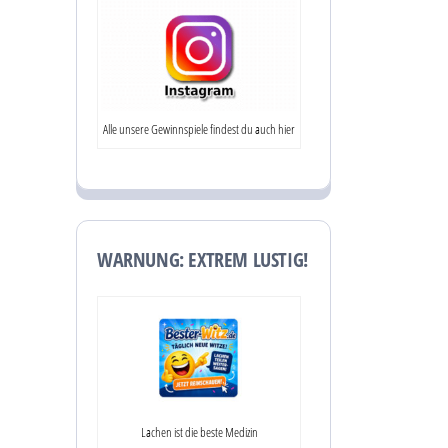
Alle unsere Gewinnspiele findest du auch hier
WARNUNG: EXTREM LUSTIG!
Lachen ist die beste Medizin