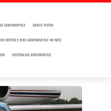
GE GEWINNSPIELE
GRATIS TESTEN
DIE BESTEN E BIKE GEWINNSPIELE IM NETZ
TEN
KOSTENLOSE BÖRSENSPIELE