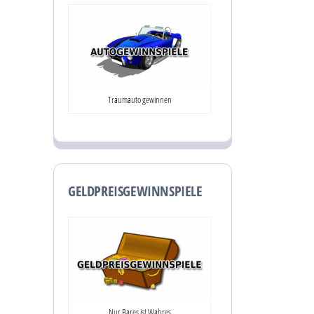
Traumauto gewinnen
GELDPREISGEWINNSPIELE
Nur Bares ist Wahres