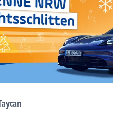
Taycan