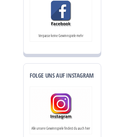
Verpasse keine Gewinnspiele mehr
FOLGE UNS AUF INSTAGRAM
Alle unsere Gewinnspiele findest du auch hier