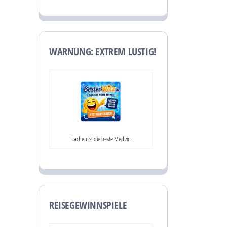
WARNUNG: EXTREM LUSTIG!
Lachen ist die beste Medizin
REISEGEWINNSPIELE