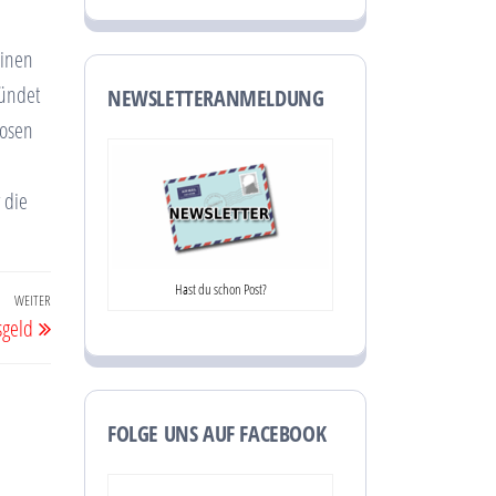
einen
kündet
NEWSLETTERANMELDUNG
losen
 die
Hast du schon Post?
WEITER
Nächster
sgeld
Beitrag
FOLGE UNS AUF FACEBOOK