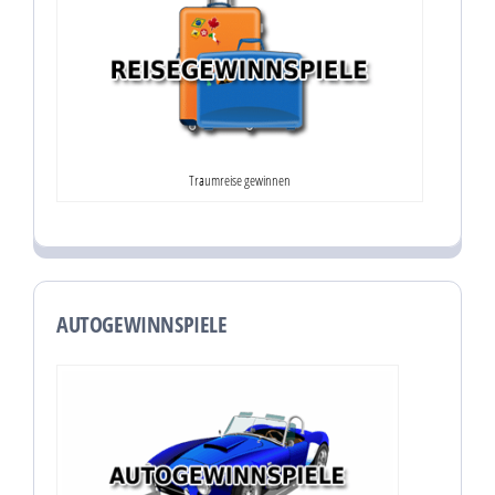
Traumreise gewinnen
AUTOGEWINNSPIELE