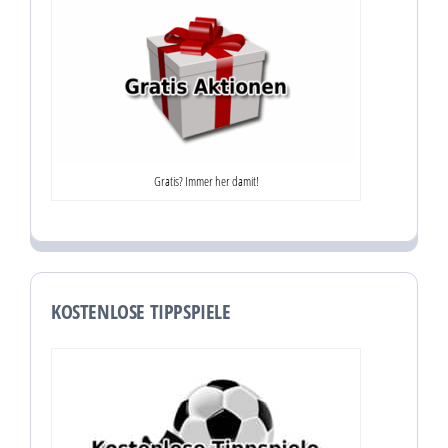
Gratis? Immer her damit!
KOSTENLOSE TIPPSPIELE