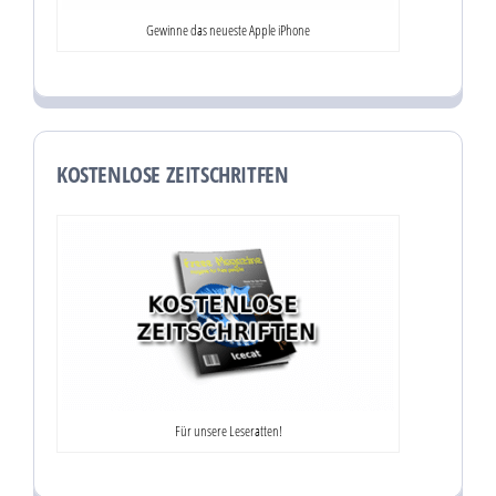
Gewinne das neueste Apple iPhone
KOSTENLOSE ZEITSCHRITFEN
Für unsere Leseratten!