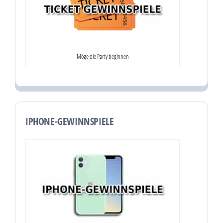
Möge die Party beginnen
IPHONE-GEWINNSPIELE