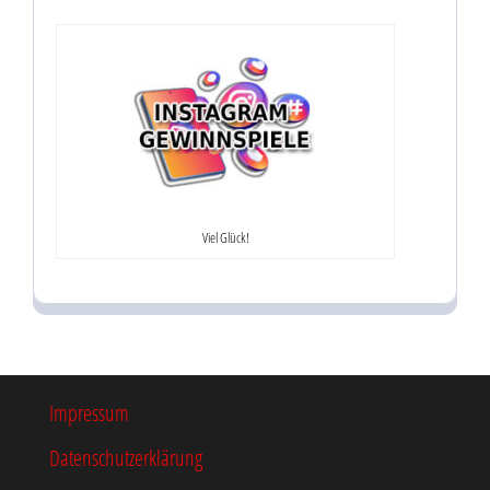
Viel Glück!
Impressum
Datenschutzerklärung