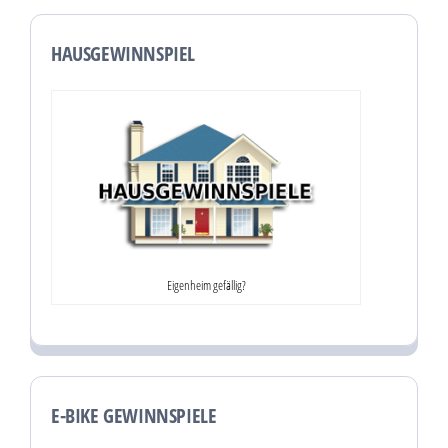
HAUSGEWINNSPIEL
Eigenheim gefällig?
E-BIKE GEWINNSPIELE